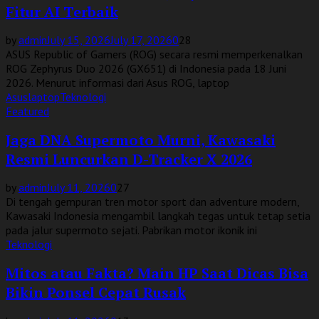
Fitur AI Terbaik
by
admin
July 15, 2026
July 17, 2026
0
28
ASUS Republic of Gamers (ROG) secara resmi memperkenalkan
ROG Zephyrus Duo 2026 (GX651) di Indonesia pada 18 Juni
2026. Menurut informasi dari Asus ROG, laptop
Asus
laptop
Teknologi
Featured
Jaga DNA Supermoto Murni, Kawasaki
Resmi Luncurkan D-Tracker X 2026
by
admin
July 11, 2026
0
27
Di tengah gempuran tren motor sport dan adventure modern,
Kawasaki Indonesia mengambil langkah tegas untuk tetap setia
pada jalur supermoto sejati. Pabrikan motor ikonik ini
Teknologi
Mitos atau Fakta? Main HP Saat Dicas Bisa
Bikin Ponsel Cepat Rusak