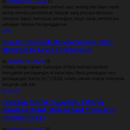
by
admin
July 11, 2026
0
13
Kebiasaan menggunakan ponsel saat sedang diisi daya masih
sering memicu perdebatan. Banyak yang percaya aktivitas
tersebut dapat membuat perangkat cepat rusak, sementara
sebagian lainnya menganggapnya
Ekbis
Investor Kembali Borong Saham, IHSG
Menguat ke Level 5.912 Sore Ini
by
admin
July 9, 2026
0
10
Indeks Harga Saham Gabungan (IHSG) berhasil kembali
mengakhiri perdagangan di zona hijau. Pada penutupan sesi
perdagangan Kamis (9/7/2026), indeks saham utama Indonesia
bergerak naik dan
Nasional
Ledakan Mortir Tewaskan 3 Warga
Bandung Barat, Diduga Saat Memulung
Amunisi Bekas
by
admin
July 9, 2026
0
20