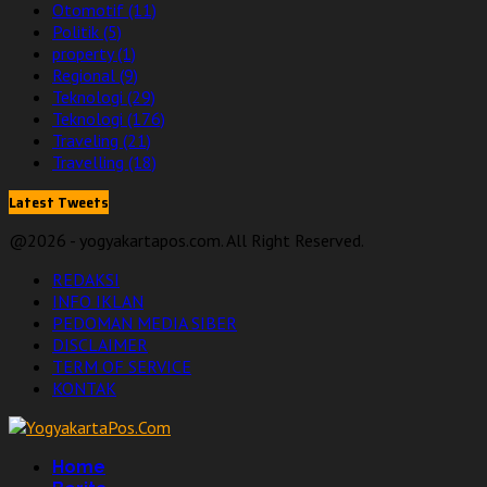
Otomotif
(11)
Politik
(5)
property
(1)
Regional
(9)
Teknologi
(29)
Teknologi
(176)
Traveling
(21)
Travelling
(18)
Latest Tweets
@2026 - yogyakartapos.com. All Right Reserved.
REDAKSI
INFO IKLAN
PEDOMAN MEDIA SIBER
DISCLAIMER
TERM OF SERVICE
KONTAK
Facebook
Twitter
Linkedin
Youtube
Home