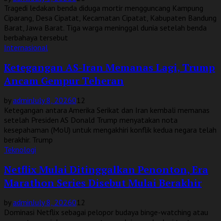
Tragedi ledakan benda diduga mortir mengguncang Kampung
Ciparang, Desa Cipatat, Kecamatan Cipatat, Kabupaten Bandung
Barat, Jawa Barat. Tiga warga meninggal dunia setelah benda
berbahaya tersebut
Internasional
Ketegangan AS-Iran Memanas Lagi, Trump
Ancam Gempur Teheran
by
admin
July 8, 2026
0
12
Ketegangan antara Amerika Serikat dan Iran kembali memanas
setelah Presiden AS Donald Trump menyatakan nota
kesepahaman (MoU) untuk mengakhiri konflik kedua negara telah
berakhir. Trump
Teknologi
Netflix Mulai Ditinggalkan Penonton, Era
Marathon Series Disebut Mulai Berakhir
by
admin
July 8, 2026
0
12
Dominasi Netflix sebagai pelopor budaya binge-watching atau