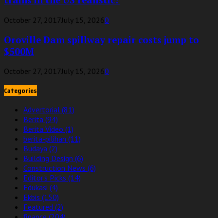
trains in the US realistic?
October 27, 2017
July 15, 2026
0
Oroville Dam spillway repair costs jump to
$500M
October 27, 2017
July 15, 2026
0
Categories
Advertorial
(81)
Berita
(94)
Berita Video
(1)
berita-pilihan
(11)
Budaya
(2)
Building Design
(6)
Construction News
(6)
Editor's Picks
(14)
Edukasi
(4)
Ekbis
(150)
Featured
(2)
finance
(204)