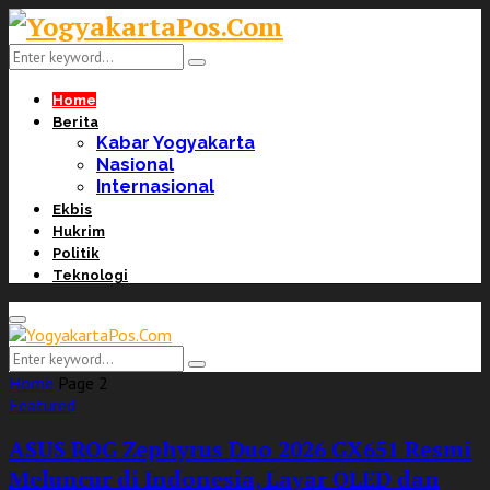
Search
Search
for:
Home
Berita
Kabar Yogyakarta
Nasional
Internasional
Ekbis
Hukrim
Politik
Teknologi
Primary
Menu
Search
Search
for:
Home
Page 2
Featured
ASUS ROG Zephyrus Duo 2026 GX651 Resmi
Meluncur di Indonesia, Layar OLED dan