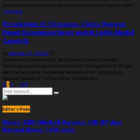
Bank sentral menegaskan pergerakan mata uang Garuda masih
Teknologi
Persaingan AI Memanas, China Bangun
Pusat Komputasi Super untuk Latih Model
Canggih
by
admin
July 6, 2026
0
12
China terus mempercepat langkahnya dalam persaingan
teknologi kecerdasan buatan (Artificial Intelligence/AI) dengan
membangun pusat komputasi berskala besar yang dijuluki
sebagai “gudang AI”. Infrastruktur ini dirancang
Posts
1
2
3
…
169
Search
pagination
Search
for:
Editor's Picks
Honor X8D Dibekali Kamera 108 MP dan
Baterai Besar 7.000 mAh