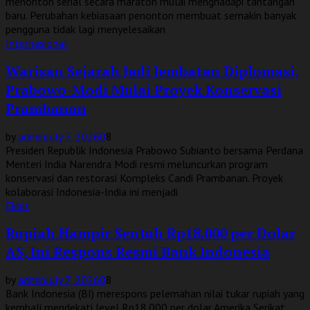
menonton serial secara maraton mulai menghadapi tantangan
baru. Perubahan kebiasaan penonton membuat semakin banyak
pengguna tidak lagi menyelesaikan
Internasional
Warisan Sejarah Jadi Jembatan Diplomasi,
Prabowo-Modi Mulai Proyek Konservasi
Prambanan
by
admin
July 7, 2026
0
8
Presiden Republik Indonesia Prabowo Subianto bersama Perdana
Menteri India Narendra Modi resmi meluncurkan program
konservasi dan restorasi Kompleks Candi Prambanan. Proyek
kolaborasi Indonesia-India ini menjadi
Ekbis
Rupiah Hampir Sentuh Rp18.000 per Dolar
AS, Ini Respons Resmi Bank Indonesia
by
admin
July 7, 2026
0
8
Bank Indonesia (BI) merespons pelemahan nilai tukar rupiah yang
kembali mendekati level Rp18.000 per dolar Amerika Serikat.