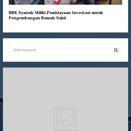
BRK Syariah Miliki Pembiayaan Investasi untuk
Pengembangan Rumah Sakit
S
e
a
S
r
c
E
h
f
A
o
r
R
:
C
H