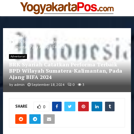
PRIMARY
MENU
Home
Advertorial
BRK Syariah Catatkan Performa Terbaik BPD Wilayah Sumatera-
Kalimantan, Pada Ajang BIFA 2024
Advertorial
BRK Syariah Catatkan Performa Terbaik
BPD Wilayah Sumatera-Kalimantan, Pada
Ajang BIFA 2024
by
admin
September 18, 2024
0
3
SHARE
0