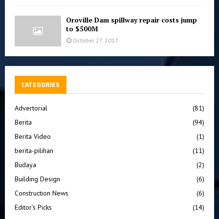
Oroville Dam spillway repair costs jump
to $500M
October 27, 2017
CATEGORIES
Advertorial
(81)
Berita
(94)
Berita Video
(1)
berita-pilihan
(11)
Budaya
(2)
Building Design
(6)
Construction News
(6)
Editor's Picks
(14)