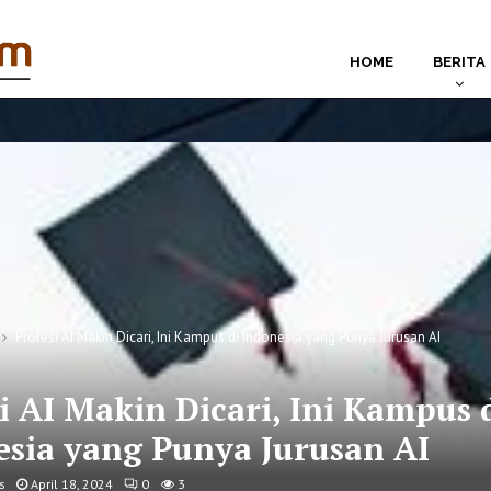
HOME
BERITA
Profesi AI Makin Dicari, Ini Kampus di Indonesia yang Punya Jurusan AI
i AI Makin Dicari, Ini Kampus 
esia yang Punya Jurusan AI
s
April 18, 2024
0
3