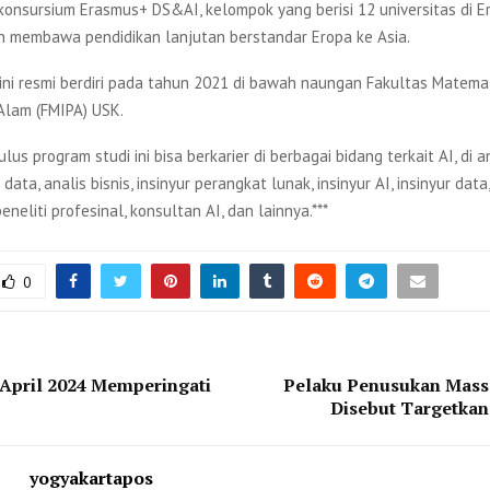
onsursium Erasmus+ DS&AI, kelompok yang berisi 12 universitas di Er
n membawa pendidikan lanjutan berstandar Eropa ke Asia.
 ini resmi berdiri pada tahun 2021 di bawah naungan Fakultas Matema
lam (FMIPA) USK.
lus program studi ini bisa berkarier di berbagai bidang terkait AI, di 
data, analis bisnis, insinyur perangkat lunak, insinyur AI, insinyur data
eneliti profesinal, konsultan AI, dan lainnya.***
0
April 2024 Memperingati
Pelaku Penusukan Massa
Disebut Targetka
yogyakartapos