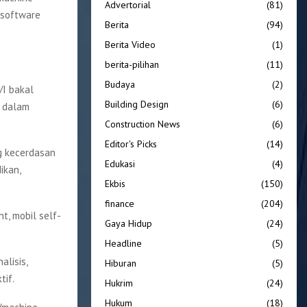
Advertorial
(81)
, software
Berita
(94)
Berita Video
(1)
berita-pilihan
(11)
Budaya
(2)
I bakal
Building Design
(6)
 dalam
Construction News
(6)
Editor's Picks
(14)
g kecerdasan
Edukasi
(4)
ikan,
Ekbis
(150)
finance
(204)
t, mobil self-
Gaya Hidup
(24)
Headline
(5)
lisis,
Hiburan
(5)
tif.
Hukrim
(24)
Hukum
(18)