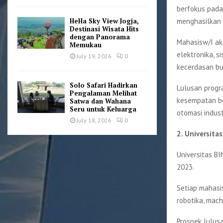
berfokus pada
menghasilkan 
HeHa Sky View Jogja,
Destinasi Wisata Hits
dengan Panorama
Mahasisw/I aka
Memukau
elektronika, si
July 19, 2026
0
kecerdasan bu
Solo Safari Hadirkan
Lulusan progr
Pengalaman Melihat
kesempatan ber
Satwa dan Wahana
Seru untuk Keluarga
otomasi indust
July 18, 2026
0
2. Universita
Universitas B
2023.
Setiap mahasi
robotika, mach
Prospek lulusa