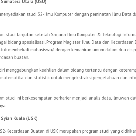
s Sumatera Utara (USU)
ni menyediakan studi S2-Ilmu Komputer dengan peminatan Ilmu Data 
am studi lanjutan setelah Sarjana Ilmu Komputer & Teknologi Informa
agai bidang spesialisasi, Program Magister Ilmu Data dan Kecerdasan
untuk membekali mahasiswa/i dengan kemahiran umum dalam dua disipl
rdasan buatan.
diri menggabungkan keahlian dalam bidang tertentu dengan keteram
matematika, dan statistik untuk mengekstraksi pengetahuan dan info
m studi ini berkesempatan berkarier menjadi analis data, ilmuwan dat
nya.
s Syiah Kuala (USK)
 S2-Kecerdasan Buatan di USK merupakan program studi yang didirikan