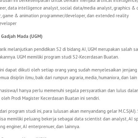
urusan ini berkesempatan untuk berkarir menjadi artifical intelligenc
eer, data intelligence analyst, social data/media analyst, graphics &
er, game & animation programmer/developer, dan extended reality
eveloper
as Gadjah Mada (UGM)
arik melanjutkan pendidikan S2 di bidang AI, UGM merupakan salah sa
kannya. UGM memiliki program studi S2-Kecerdasan Buatan.
ini dapat diikuti oleh setiap orang yang sudah menyelesaikan jenjang
emua disiplin ilmu, baik dari rumpun agraria, media, humaniora, dan lai
hasiswa/i hanya perlu memenuhi segala persyaratkan dan lulus dalam 
oleh Prodi Magister Kecerdasan Buatan ini sendiri.
dari program studi ini, para lulusan akan menyandang gelar M.C.S(AI). 
isa memiliki peluang bekerja sebagai data scientist dan analyst, AI sp
ng enginer, AI enterprenuer, dan lainnya.