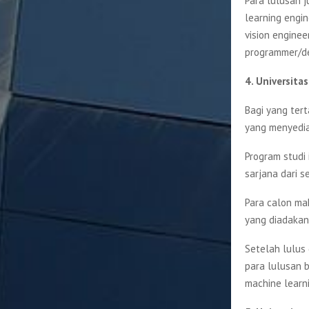
Para lulusan j
learning engin
vision engine
programmer/d
4. Universit
Bagi yang tert
yang menyedia
Program studi 
sarjana dari s
Para calon ma
yang diadakan 
Setelah lulus 
para lulusan b
machine learni