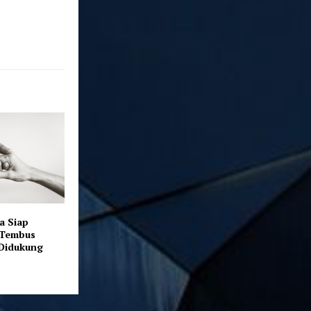
a Siap
 Tembus
 Didukung