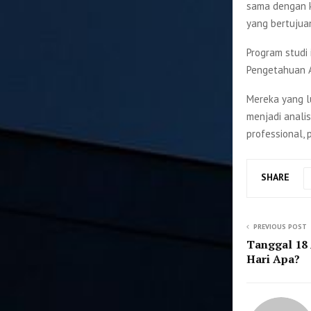
sama dengan k
yang bertujua
Program studi
Pengetahuan A
Mereka yang lu
menjadi analis 
professional, p
SHARE
PREVIOUS POST
Tanggal 18 
Hari Apa?