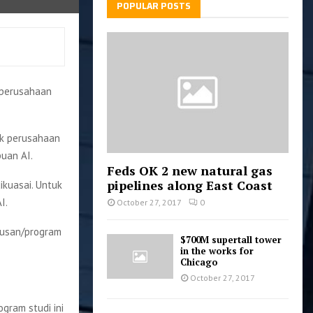
POPULAR POSTS
n perusahaan
ak perusahaan
uan AI.
Feds OK 2 new natural gas
pipelines along East Coast
ikuasai. Untuk
I.
October 27, 2017
0
urusan/program
$700M supertall tower
in the works for
Chicago
October 27, 2017
ogram studi ini