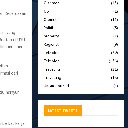
Olahraga
(43)
Opini
(1)
dan Kecerdasan
Otomotif
(11)
Politik
(5)
si, yang
property
(1)
 Buatan di USU
Regional
(9)
in ilmu: ilmu
Teknologi
(29)
Teknologi
(176)
pilan
Traveling
(21)
rmasi dari
Travelling
(18)
Uncategorized
(4)
a, insinyur
LATEST TWEETS
 berkat kerja