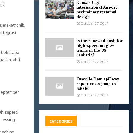
Kansas City
tuk
International Airport
preliminary terminal
design
October 27, 2017
, mekatronik,
integrasi
Is the renewed push for
high-speed maglev
trains in the US
i beberapa
realistic?
uatan, ahli
October 27, 2017
Oroville Dam spillway
repair costs jump to
$500M
 September
October 27, 2017
h seperti
ocessing.
CATEGORIES
 machine