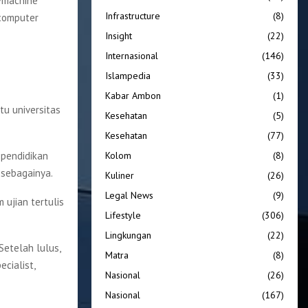
e/machine
Infrastructure
(8)
 computer
Insight
(22)
Internasional
(146)
Islampedia
(33)
Kabar Ambon
(1)
tu universitas
Kesehatan
(5)
Kesehatan
(77)
 pendidikan
Kolom
(8)
n sebagainya.
Kuliner
(26)
Legal News
(9)
ujian tertulis
Lifestyle
(306)
Lingkungan
(22)
Setelah lulus,
Matra
(8)
ecialist,
Nasional
(26)
Nasional
(167)