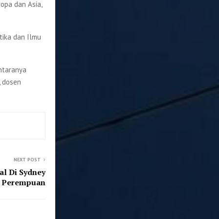
opa dan Asia,
tika dan Ilmu
antaranya
, dosen
NEXT POST
l Di Sydney
n Perempuan