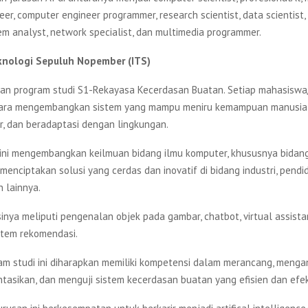
eer, computer engineer programmer, research scientist, data scientist
em analyst, network specialist, dan multimedia programmer.
eknologi Sepuluh Nopember (ITS)
n program studi S1-Rekayasa Kecerdasan Buatan. Setiap mahasiswa/
cara mengembangkan sistem yang mampu meniru kemampuan manusia
jar, dan beradaptasi dengan lingkungan.
 ini mengembangkan keilmuan bidang ilmu komputer, khususnya bidan
menciptakan solusi yang cerdas dan inovatif di bidang industri, pendid
 lainnya.
inya meliputi pengenalan objek pada gambar, chatbot, virtual assistan
istem rekomendasi.
am studi ini diharapkan memiliki kompetensi dalam merancang, mengana
asikan, dan menguji sistem kecerdasan buatan yang efisien dan efek