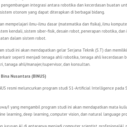
 pengembangan integrasi antara robotika dan kecerdasan buatan un
sistem otonom yang dapat diterapkan di berbagai bidang.
n mempelajari ilmu-ilmu dasar (matematika dan fisika), ilmu komputer
stem kendali, sistem siber-fisik, desain robot, penerapan robotika, dan 
atan dalam sistem robot.
am studi ini akan mendapatkan gelar Serjana Teknik (S.T) dan memilik
karir seperti menjadi tenaga ahli robotika, tenaga ahli kecerdasan b
ri, tanaga ahli/manajer/supervisor, dan konsultan.
s Bina Nusantara (BINUS)
INUS resmi meluncurkan program studi S1-Artificial Intelligence pada
swa/I yang mengambil program studi ini akan mendapatkan mata kulia
ine learning, deep learning, computer vision, dan natural language pr
n jurusan AI di antaranya menjadi computer scientist, profesionalAl,