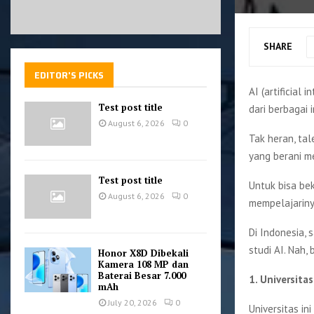
SHARE
EDITOR'S PICKS
AI (artificial
Test post title
dari berbagai i
August 6, 2026
0
Tak heran, ta
yang berani m
Test post title
Untuk bisa bek
August 6, 2026
0
mempelajariny
Di Indonesia,
studi AI. Nah, 
Honor X8D Dibekali
Kamera 108 MP dan
Baterai Besar 7.000
1. Universita
mAh
July 20, 2026
0
Universitas in