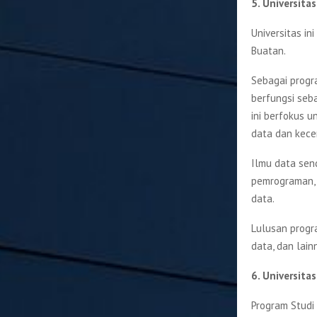
5. Universita
Universitas i
Buatan.
Sebagai progr
berfungsi seb
ini berfokus 
data dan kece
Ilmu data sen
pemrograman, 
data.
Lulusan progra
data, dan lain
6. Universita
Program Studi