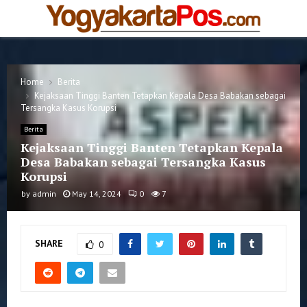
PRIMARY
MENU
Home
Berita
Kejaksaan Tinggi Banten Tetapkan Kepala Desa Babakan sebagai
Tersangka Kasus Korupsi
Berita
Kejaksaan Tinggi Banten Tetapkan Kepala
Desa Babakan sebagai Tersangka Kasus
Korupsi
by
admin
May 14, 2024
0
7
SHARE
0