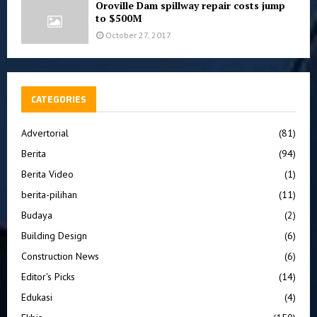
Oroville Dam spillway repair costs jump
to $500M
October 27, 2017
CATEGORIES
Advertorial
(81)
Berita
(94)
Berita Video
(1)
berita-pilihan
(11)
Budaya
(2)
Building Design
(6)
Construction News
(6)
Editor's Picks
(14)
Edukasi
(4)