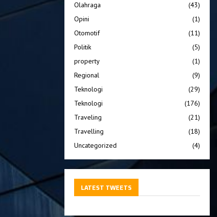
Olahraga
(43)
Opini
(1)
Otomotif
(11)
Politik
(5)
property
(1)
Regional
(9)
Teknologi
(29)
Teknologi
(176)
Traveling
(21)
Travelling
(18)
Uncategorized
(4)
LATEST TWEETS