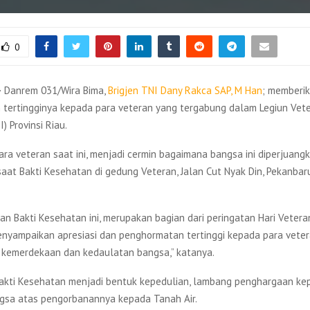
0
–
Danrem 031/Wira Bima,
Brigjen TNI Dany Rakca SAP, M Han
; memberi
tertingginya kepada para veteran yang tergabung dalam Legiun Vete
) Provinsi Riau.
ra veteran saat ini, menjadi cermin bagaimana bangsa ini diperjuang
saat Bakti Kesehatan di gedung Veteran, Jalan Cut Nyak Din, Pekanbar
an Bakti Kesehatan ini, merupakan bagian dari peringatan Hari Vetera
enyampaikan apresiasi dan penghormatan tertinggi kepada para veter
 kemerdekaan dan kedaulatan bangsa,” katanya.
akti Kesehatan menjadi bentuk kepedulian, lambang penghargaan ke
sa atas pengorbanannya kepada Tanah Air.