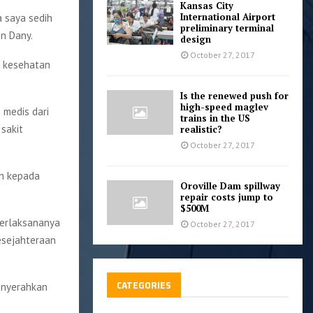
Kansas City
International Airport
 saya sedih
preliminary terminal
en Dany.
design
October 27, 2017
n kesehatan
Is the renewed push for
high-speed maglev
 medis dari
trains in the US
 sakit
realistic?
October 27, 2017
ih kepada
Oroville Dam spillway
repair costs jump to
$500M
terlaksananya
October 27, 2017
esejahteraan
CATEGORIES
menyerahkan