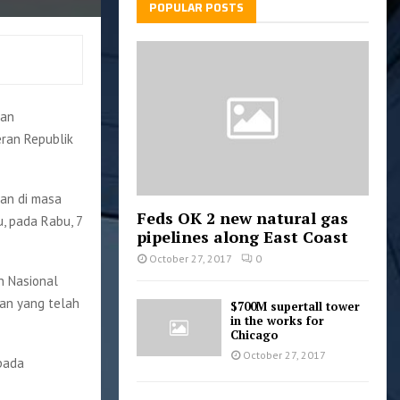
POPULAR POSTS
kan
ran Republik
kan di masa
Feds OK 2 new natural gas
u, pada Rabu, 7
pipelines along East Coast
October 27, 2017
0
n Nasional
an yang telah
$700M supertall tower
in the works for
Chicago
October 27, 2017
pada