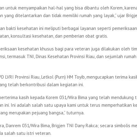
an untuk menyampaikan hal-hal yang bisa dibantu oleh Korem, karena
n yang ditelantarkan dan tidak memiliki rumah yang layak,” ujar Brigj
an bakti kesehatan ini meliputi berbagai layanan seperti pemeriksaa
tan, konsultasi kesehatan, dan pemberian obat gratis.
meriksaan kesehatan khusus bagi para veteran juga dilakukan oleh tim
nsi, termasuk TNI, Dinas Kesehatan Provinsi Riau, dan sejumlah rumah
D LVRI Provinsi Riau, Letkol (Purn) HM Toyib, mengucapkan terima kas
ng telah berkontribusi dalam kegiatan ini.
berterima kasih kepada Korem 031/Wira Bima yang telah mendukung 
an ini. Ini adalah salah satu upaya kami untuk terus memperhatikan k
yang merupakan pejuang bangsa,” tuturnya.
ara, Danrem 031/Wira Bima, Brigjen TNI Dany Rakca; secara simbolis 
da salah satu istri veteran.