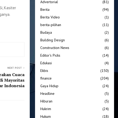
Advertorial
(81)
i, Kasiter
Berita
(94)
ganya.
Berita Video
(1)
berita-pilihan
(11)
Budaya
(2)
Building Design
(6)
Construction News
(6)
Editor's Picks
(14)
Edukasi
(4)
NEXT POST
Ekbis
(150)
rakan Cuaca
finance
(204)
di Mayoritas
ar Indonesia
Gaya Hidup
(24)
Headline
(5)
Hiburan
(5)
Hukrim
(24)
Hukum
(18)