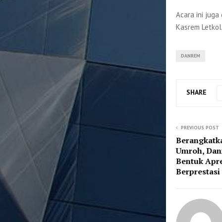
Acara ini juga
Kasrem Letkol
DANREM
SHARE
PREVIOUS POST
Berangkatka
Umroh, Dan
Bentuk Apre
Berprestasi