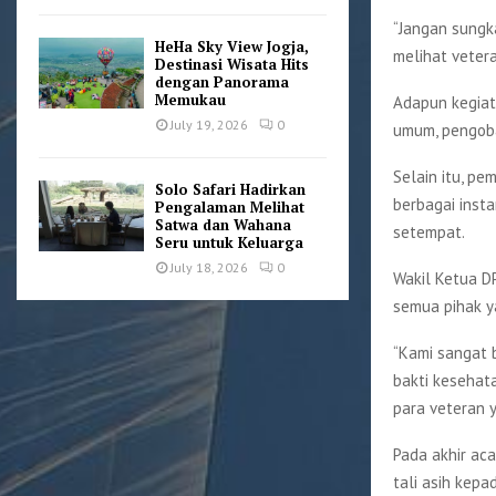
“Jangan sungk
HeHa Sky View Jogja,
melihat vetera
Destinasi Wisata Hits
dengan Panorama
Memukau
Adapun kegiat
July 19, 2026
0
umum, pengoba
Selain itu, pe
Solo Safari Hadirkan
berbagai insta
Pengalaman Melihat
Satwa dan Wahana
setempat.
Seru untuk Keluarga
July 18, 2026
0
Wakil Ketua DP
semua pihak ya
“Kami sangat 
bakti kesehat
para veteran 
Pada akhir ac
tali asih kepa