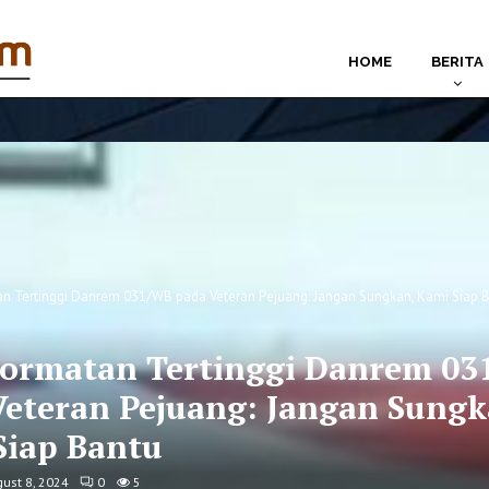
HOME
BERITA
 Tertinggi Danrem 031/WB pada Veteran Pejuang: Jangan Sungkan, Kami Siap 
ormatan Tertinggi Danrem 03
Veteran Pejuang: Jangan Sungk
Siap Bantu
ust 8, 2024
0
5