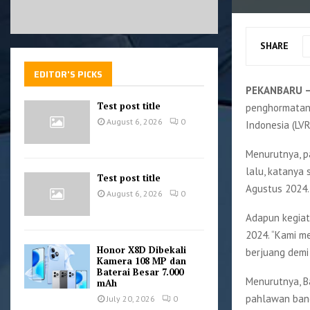
SHARE
EDITOR'S PICKS
PEKANBARU 
Test post title
penghormatan 
August 6, 2026
0
Indonesia (LVRI
Menurutnya, pa
lalu, katanya 
Test post title
Agustus 2024.
August 6, 2026
0
Adapun kegiat
2024. “Kami m
Honor X8D Dibekali
berjuang demi
Kamera 108 MP dan
Baterai Besar 7.000
Menurutnya, B
mAh
pahlawan bang
July 20, 2026
0