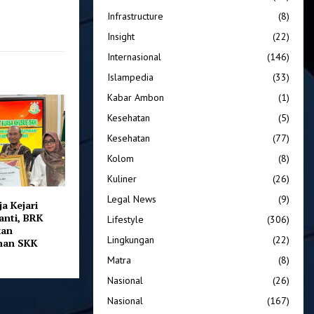
Infrastructure
(8)
Insight
(22)
Internasional
(146)
Islampedia
(33)
Kabar Ambon
(1)
Kesehatan
(5)
Kesehatan
(77)
Kolom
(8)
Kuliner
(26)
Legal News
(9)
ja Kejari
anti, BRK
Lifestyle
(306)
kan
Lingkungan
(22)
nan SKK
Matra
(8)
Nasional
(26)
Nasional
(167)