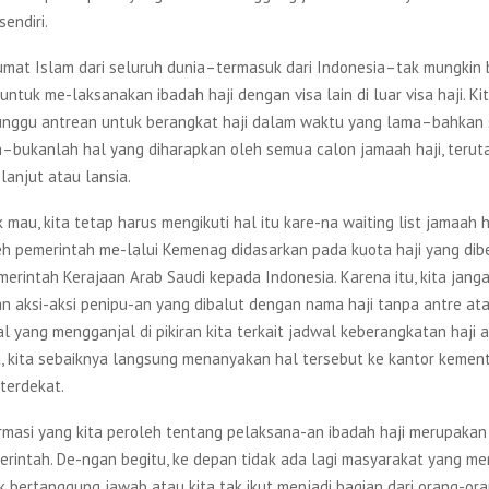
endiri.
, umat Islam dari seluruh dunia–termasuk dari Indonesia–tak mungkin
untuk me-laksanakan ibadah haji dengan visa lain di luar visa haji. Kit
nggu antrean untuk berangkat haji dalam waktu yang lama–bahkan
–bukanlah hal yang diharapkan oleh semua calon jamaah haji, teru
lanjut atau lansia.
k mau, kita tetap harus mengikuti hal itu kare-na waiting list jamaah 
eh pemerintah me-lalui Kemenag didasarkan pada kuota haji yang dibe
merintah Kerajaan Arab Saudi kepada Indonesia. Karena itu, kita jang
n aksi-aksi penipu-an yang dibalut dengan nama haji tanpa antre ata
al yang mengganjal di pikiran kita terkait jadwal keberangkatan haji
ya, kita sebaiknya langsung menanyakan hal tersebut ke kantor kemen
terdekat.
ormasi yang kita peroleh tentang pelaksana-an ibadah haji merupakan
erintah. De-ngan begitu, ke depan tidak ada lagi masyarakat yang me
k bertanggung jawab atau kita tak ikut menjadi bagian dari orang-or