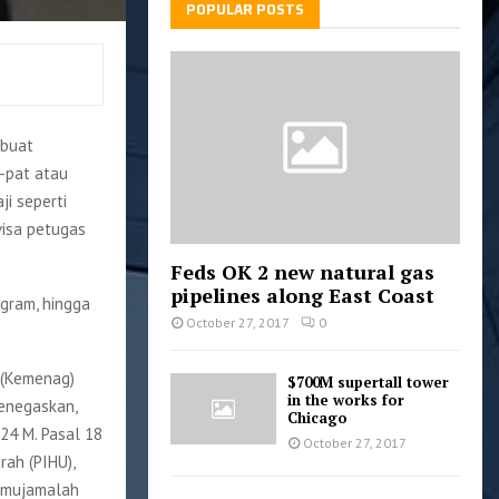
POPULAR POSTS
mbuat
-pat atau
ji seperti
visa petugas
Feds OK 2 new natural gas
pipelines along East Coast
agram, hingga
October 27, 2017
0
 (Kemenag)
$700M supertall tower
in the works for
menegaskan,
Chicago
24 M. Pasal 18
October 27, 2017
ah (PIHU),
ji mujamalah