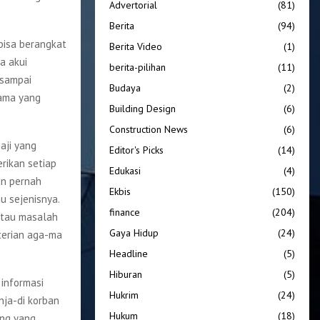
Advertorial
(81)
Berita
(94)
 bisa berangkat
Berita Video
(1)
a akui
berita-pilihan
(11)
 sampai
Budaya
(2)
tama yang
Building Design
(6)
Construction News
(6)
haji yang
Editor's Picks
(14)
rikan setiap
Edukasi
(4)
an pernah
Ekbis
(150)
u sejenisnya.
finance
(204)
 atau masalah
Gaya Hidup
(24)
terian aga-ma
Headline
(5)
Hiburan
(5)
 informasi
Hukrim
(24)
nja-di korban
Hukum
(18)
ang yang