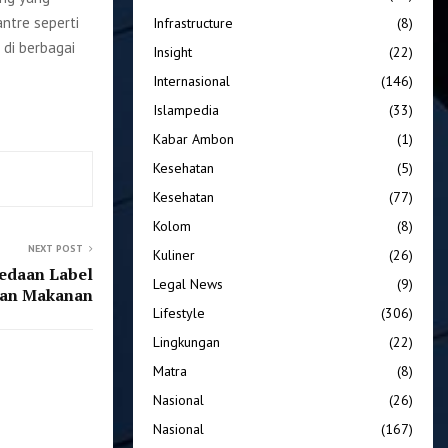
ntre seperti
Infrastructure
(8)
 di berbagai
Insight
(22)
Internasional
(146)
Islampedia
(33)
Kabar Ambon
(1)
Kesehatan
(5)
Kesehatan
(77)
Kolom
(8)
NEXT POST
Kuliner
(26)
bedaan Label
Legal News
(9)
an Makanan
Lifestyle
(306)
Lingkungan
(22)
Matra
(8)
Nasional
(26)
Nasional
(167)