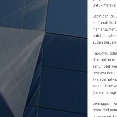
untuk mereka s
Lebih dari itu
ke Tanah Suci 
memang, menu
puluhan tahun
sudah berusia 
Tapi, mau tida
ditetapkan ol
tahun oleh Pe
percaya denga
Jika ada hal-h
terkait lainn
(kankemenag) 
Sehingga, inf
resmi dari pem
pihak-pihak ta