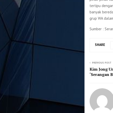
tertipu denga
banyak beredar
grup WA dalam
Sumber : Ser
SHARE
PREVIOUS POST
Kim Jong U
‘Serangan B