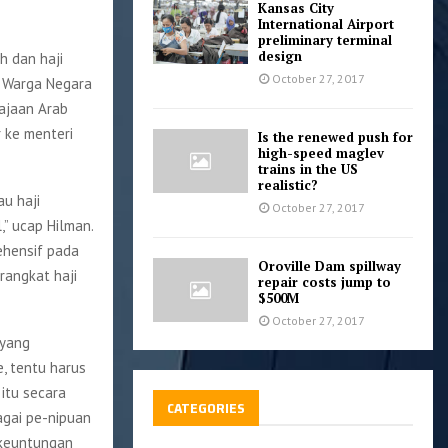
Kansas City
International Airport
preliminary terminal
design
h dan haji
October 27, 2017
k Warga Negara
ajaan Arab
 ke menteri
Is the renewed push for
high-speed maglev
trains in the US
realistic?
au haji
October 27, 2017
,” ucap Hilman.
ehensif pada
Oroville Dam spillway
rangkat haji
repair costs jump to
$500M
October 27, 2017
 yang
, tentu harus
itu secara
CATEGORIES
agai pe-nipuan
 keuntungan