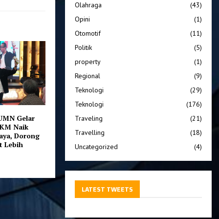
Olahraga
(43)
Opini
(1)
Otomotif
(11)
Politik
(5)
property
(1)
Regional
(9)
Teknologi
(29)
Teknologi
(176)
UMN Gelar
Traveling
(21)
KM Naik
Travelling
(18)
baya, Dorong
t Lebih
Uncategorized
(4)
LATEST TWEETS