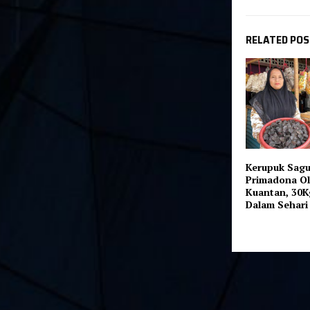
RELATED PO
Kerupuk Sagu 
Primadona Ol
Kuantan, 30Kg
Dalam Sehari