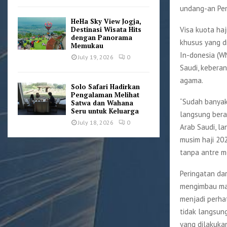
undang-an Pem
HeHa Sky View Jogja,
Visa kuota haj
Destinasi Wisata Hits
dengan Panorama
khusus yang d
Memukau
In-donesia (W
July 19, 2026
0
Saudi, kebera
agama.
Solo Safari Hadirkan
Pengalaman Melihat
“Sudah banyak 
Satwa dan Wahana
Seru untuk Keluarga
langsung beran
July 18, 2026
0
Arab Saudi, l
musim haji 20
tanpa antre me
Peringatan da
mengimbau mas
menjadi perha
tidak langsun
yang dilakuka