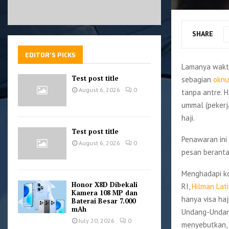
SHARE
EDITOR'S PICKS
Lamanya waktu
Test post title
sebagian
okn
August 6, 2026
0
tanpa antre. H
ummal (pekerj
haji.
Test post title
Penawaran ini 
August 6, 2026
0
pesan beranta
Menghadapi ko
Honor X8D Dibekali
RI,
Hilman Lati
Kamera 108 MP dan
hanya visa ha
Baterai Besar 7.000
mAh
Undang-Undang
July 20, 2026
0
menyebutkan, v