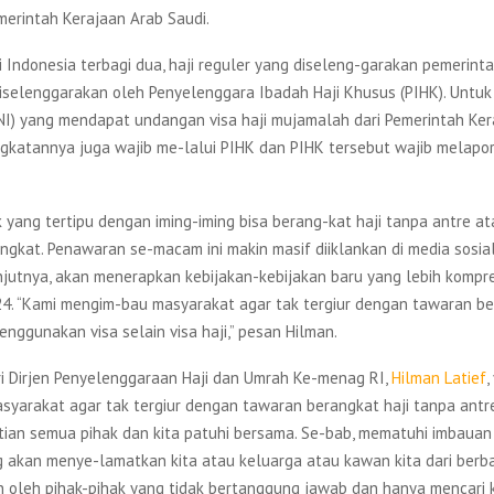
erintah Kerajaan Arab Saudi.
i Indonesia terbagi dua, haji reguler yang diseleng-garakan pemerinta
iselenggarakan oleh Penyelenggara Ibadah Haji Khusus (PIHK). Untu
NI) yang mendapat undangan visa haji mujamalah dari Pemerintah Ker
ngkatannya juga wajib me-lalui PIHK dan PIHK tersebut wajib melapor
yang tertipu dengan iming-iming bisa berang-kat haji tanpa antre at
gkat. Penawaran se-macam ini makin masif diiklankan di media sosial
anjutnya, akan menerapkan kebijakan-kebijakan baru yang lebih kompr
24. “Kami mengim-bau masyarakat agar tak tergiur dengan tawaran be
nggunakan visa selain visa haji,” pesan Hilman.
ri Dirjen Penyelenggaraan Haji dan Umrah Ke-menag RI,
Hilman Latief
,
yarakat agar tak tergiur dengan tawaran berangkat haji tanpa antre
tian semua pihak dan kita patuhi bersama. Se-bab, mematuhi imbauan 
g akan menye-lamatkan kita atau keluarga atau kawan kita dari berb
n oleh pihak-pihak yang tidak bertanggung jawab dan hanya mencari