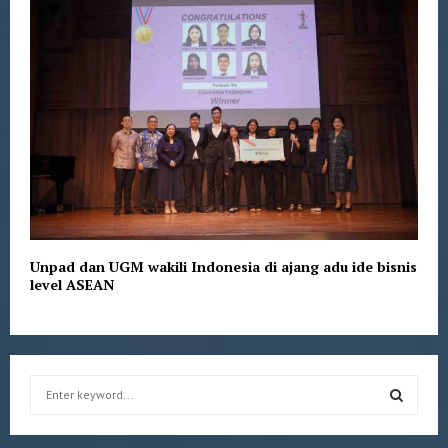
Unpad dan UGM wakili Indonesia di ajang adu ide bisnis
level ASEAN
S
e
a
S