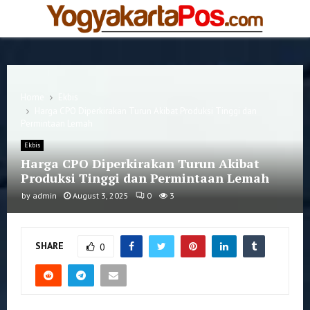
PRIMARY
MENU
Home
Ekbis
Harga CPO Diperkirakan Turun Akibat Produksi Tinggi dan
Permintaan Lemah
Ekbis
Harga CPO Diperkirakan Turun Akibat
Produksi Tinggi dan Permintaan Lemah
by
admin
August 3, 2025
0
3
SHARE
0