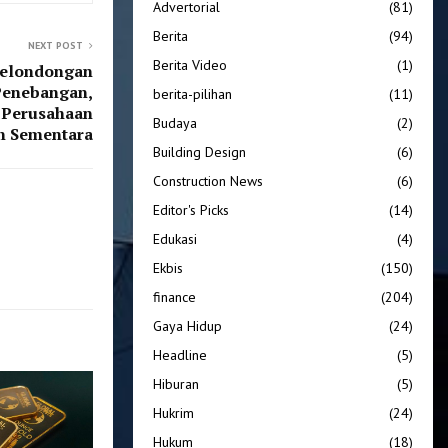
Advertorial
(81)
Berita
(94)
NEXT POST
Berita Video
(1)
Gelondongan
 Penebangan,
berita-pilihan
(11)
 Perusahaan
Budaya
(2)
n Sementara
Building Design
(6)
Construction News
(6)
Editor's Picks
(14)
Edukasi
(4)
Ekbis
(150)
finance
(204)
Gaya Hidup
(24)
Headline
(5)
Hiburan
(5)
Hukrim
(24)
Hukum
(18)