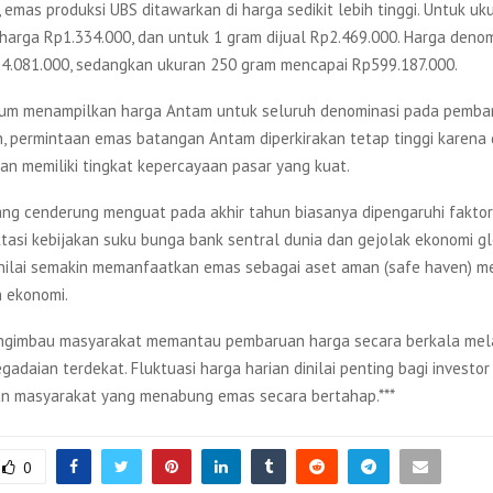
 emas produksi UBS ditawarkan di harga sedikit lebih tinggi. Untuk uk
arga Rp1.334.000, dan untuk 1 gram dijual Rp2.469.000. Harga denom
4.081.000, sedangkan ukuran 250 gram mencapai Rp599.187.000.
um menampilkan harga Antam untuk seluruh denominasi pada pembarua
n, permintaan emas batangan Antam diperkirakan tetap tinggi karena
dan memiliki tingkat kepercayaan pasar yang kuat.
ng cenderung menguat pada akhir tahun biasanya dipengaruhi faktor
tasi kebijakan suku bunga bank sentral dunia dan gejolak ekonomi gl
nilai semakin memanfaatkan emas sebagai aset aman (safe haven) m
n ekonomi.
gimbau masyarakat memantau pembaruan harga secara berkala melal
gadaian terdekat. Fluktuasi harga harian dinilai penting bagi investor
n masyarakat yang menabung emas secara bertahap.***
0