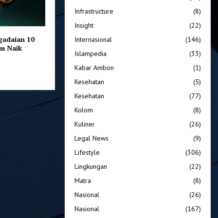
Infrastructure
(8)
Insight
(22)
gadaian 10
Internasional
(146)
m Naik
Islampedia
(33)
Kabar Ambon
(1)
Kesehatan
(5)
Kesehatan
(77)
Kolom
(8)
Kuliner
(26)
Legal News
(9)
Lifestyle
(306)
Lingkungan
(22)
Matra
(8)
Nasional
(26)
Nasional
(167)