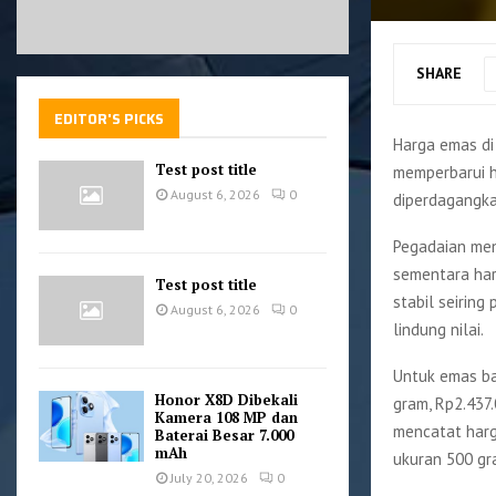
SHARE
EDITOR'S PICKS
Harga
emas
d
Test post title
memperbarui h
August 6, 2026
0
diperdagangka
Pegadaian men
sementara har
Test post title
stabil seirin
August 6, 2026
0
lindung nilai.
Untuk emas ba
Honor X8D Dibekali
gram, Rp2.437
Kamera 108 MP dan
mencatat harg
Baterai Besar 7.000
mAh
ukuran 500 gr
July 20, 2026
0