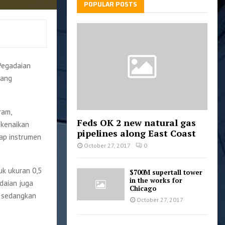
POPULAR POSTS
 Pegadaian
yang
ram,
Feds OK 2 new natural gas
 kenaikan
pipelines along East Coast
dap instrumen
October 27, 2017
0
uk ukuran 0,5
$700M supertall tower
in the works for
daian juga
Chicago
, sedangkan
October 27, 2017