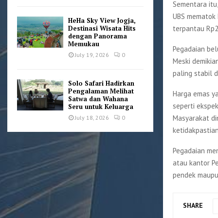
Sementara itu,
UBS mematok h
HeHa Sky View Jogja,
terpantau Rp2
Destinasi Wisata Hits
dengan Panorama
Memukau
Pegadaian bel
July 19, 2026
0
Meski demikia
paling stabil 
Solo Safari Hadirkan
Pengalaman Melihat
Harga emas ya
Satwa dan Wahana
seperti ekspek
Seru untuk Keluarga
Masyarakat di
July 18, 2026
0
ketidakpastia
Pegadaian men
atau kantor Pe
pendek maupu
SHARE