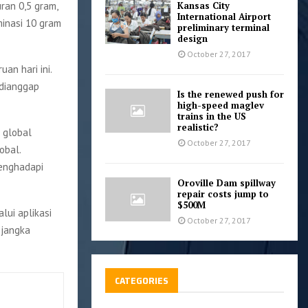
uran 0,5 gram,
Kansas City
International Airport
inasi 10 gram
preliminary terminal
design
October 27, 2017
n hari ini.
 dianggap
Is the renewed push for
high-speed maglev
trains in the US
realistic?
 global
October 27, 2017
obal.
enghadapi
Oroville Dam spillway
repair costs jump to
$500M
ui aplikasi
October 27, 2017
 jangka
CATEGORIES