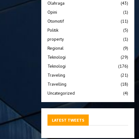
Olahraga
(43)
Opini
(1)
Otomotif
(11)
Politik
(5)
property
(1)
Regional
(9)
Teknologi
(29)
Teknologi
(176)
Traveling
(21)
Travelling
(18)
Uncategorized
(4)
LATEST TWEETS