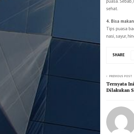
puasa. Sebab,
sehat.
4. Bisa makan
Tips puasa ba
nasi, sayur, h
SHARE
PREVIOUS POST
Ternyata In
Dilakukan S