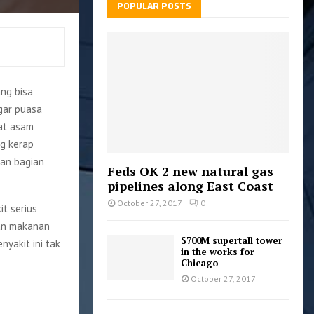
POPULAR POSTS
ng bisa
gar puasa
bat asam
g kerap
aan bagian
Feds OK 2 new natural gas
pipelines along East Coast
October 27, 2017
0
it serius
han makanan
$700M supertall tower
yakit ini tak
in the works for
Chicago
October 27, 2017