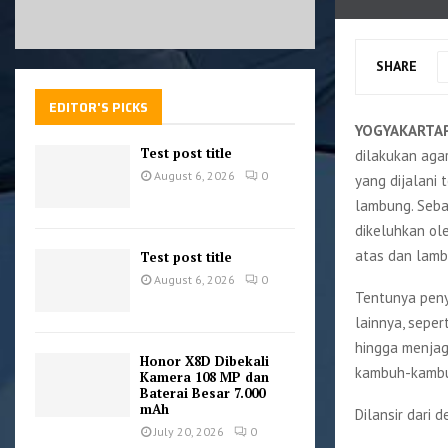
SHARE
EDITOR'S PICKS
YOGYAKARTA
Test post title
dilakukan aga
August 6, 2026
0
yang dijalani 
lambung. Seba
dikeluhkan ol
atas dan lamb
Test post title
August 6, 2026
0
Tentunya penya
lainnya, sepe
hingga menjag
Honor X8D Dibekali
kambuh-kambuh
Kamera 108 MP dan
Baterai Besar 7.000
mAh
Dilansir dari 
July 20, 2026
0