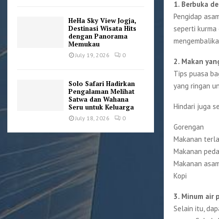
1. Berbuka d
Pengidap asam
HeHa Sky View Jogja,
seperti kurma
Destinasi Wisata Hits
dengan Panorama
mengembalikan
Memukau
July 19, 2026
0
2. Makan yan
Tips puasa ba
Solo Safari Hadirkan
yang ringan u
Pengalaman Melihat
Satwa dan Wahana
Hindari juga 
Seru untuk Keluarga
July 18, 2026
0
Gorengan
Makanan terla
Makanan ped
Makanan asa
Kopi
3. Minum air 
Selain itu, da