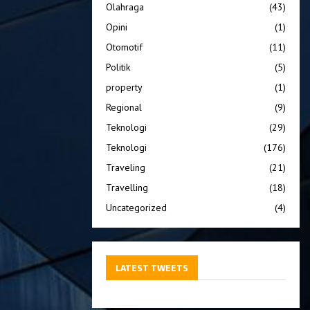
Olahraga
(43)
Opini
(1)
Otomotif
(11)
Politik
(5)
property
(1)
Regional
(9)
Teknologi
(29)
Teknologi
(176)
Traveling
(21)
Travelling
(18)
Uncategorized
(4)
LATEST TWEETS