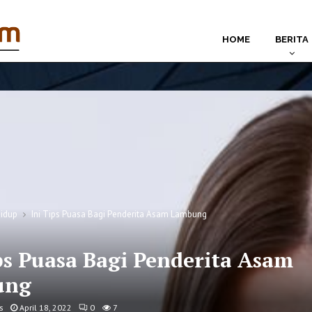
HOME
BERITA
idup
Ini Tips Puasa Bagi Penderita Asam Lambung
ps Puasa Bagi Penderita Asam
ung
s
April 18, 2022
0
7