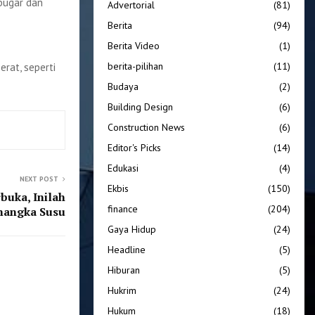
 bugar dan
Advertorial
(81)
Berita
(94)
Berita Video
(1)
berita-pilihan
(11)
rat, seperti
Budaya
(2)
Building Design
(6)
Construction News
(6)
Editor's Picks
(14)
Edukasi
(4)
NEXT POST
Ekbis
(150)
buka, Inilah
finance
(204)
mangka Susu
Gaya Hidup
(24)
Headline
(5)
Hiburan
(5)
Hukrim
(24)
Hukum
(18)