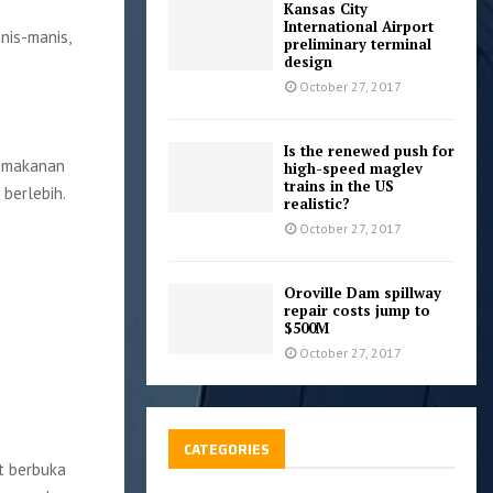
Kansas City
International Airport
is-manis,
preliminary terminal
design
October 27, 2017
Is the renewed push for
n makanan
high-speed maglev
trains in the US
berlebih.
realistic?
October 27, 2017
Oroville Dam spillway
repair costs jump to
$500M
October 27, 2017
CATEGORIES
at berbuka