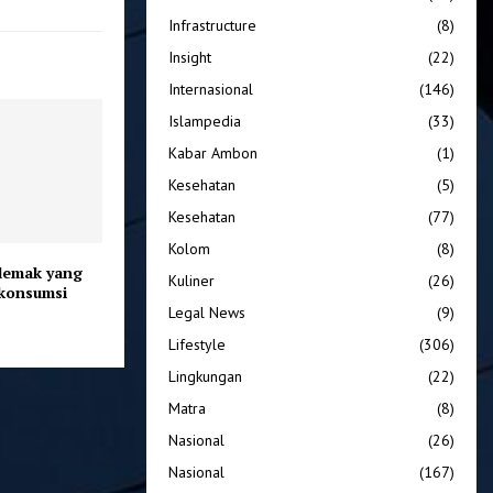
Infrastructure
(8)
Insight
(22)
Internasional
(146)
Islampedia
(33)
Kabar Ambon
(1)
Kesehatan
(5)
Kesehatan
(77)
Kolom
(8)
lemak yang
Kuliner
(26)
ikonsumsi
Legal News
(9)
Lifestyle
(306)
Lingkungan
(22)
Matra
(8)
Nasional
(26)
Nasional
(167)