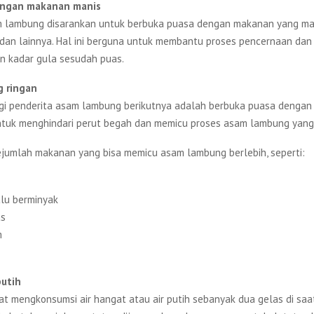
engan makanan manis
 lambung disarankan untuk berbuka puasa dengan makanan yang man
 dan lainnya. Hal ini berguna untuk membantu proses pencernaan dan
 kadar gula sesudah puas.
g ringan
gi penderita asam lambung berikutnya adalah berbuka puasa denga
ntuk menghindari perut begah dan memicu proses asam lambung yang 
sejumlah makanan yang bisa memicu asam lambung berlebih, seperti:
lu berminyak
as
m
putih
pat mengkonsumsi air hangat atau air putih sebanyak dua gelas di sa