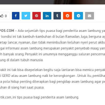
0
POS.COM
– Ada sejumlah tips puasa bagi penderita asam lambung ya
r kondisi ini tak kambuh-kambuhan di bulan Ramadan. Juga, berguna a
tetap lancar, nyaman, dan tidak menimbulkan keluhan nyeri perut aki
gai informasi asam lambung merupakan penyakit penyebab maag yan
eh banyak orang. Penyakit ini umumnya mengganggu saluran pencern
ung di dalam tubuh manusia.
kit ini tak bisa disepelekan begitu saja lantaran bisa memicu penyak
rti GERD atau asam lambung naik ke kerongkongan . Untuk itu, pemili
a pola hidup penting diterapkan bagi pengidap asam lambung agar pen
an di siang hari saat puasa.
detik.com, ini tips puasa bagi penderita asam lambung.