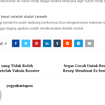
 kebutuhan air harus tetap dijaga selama berpuasa agar tubuh tetap
 berat setelah shalat tarawih
gi penderita asam lambung berikutnya, bisa mengkonsumsi makanan be
ingga daging, apabila sudah melaksanakan ibadah shalat.
0
i yang Tidak Boleh
Segar Cocok Untuk Ber
etelah Vaksin Booster
Resep Membuat Es Se
yogyakartapos