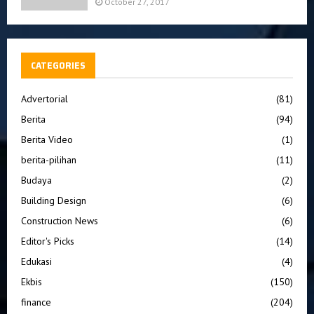
October 27, 2017
CATEGORIES
Advertorial
(81)
Berita
(94)
Berita Video
(1)
berita-pilihan
(11)
Budaya
(2)
Building Design
(6)
Construction News
(6)
Editor's Picks
(14)
Edukasi
(4)
Ekbis
(150)
finance
(204)