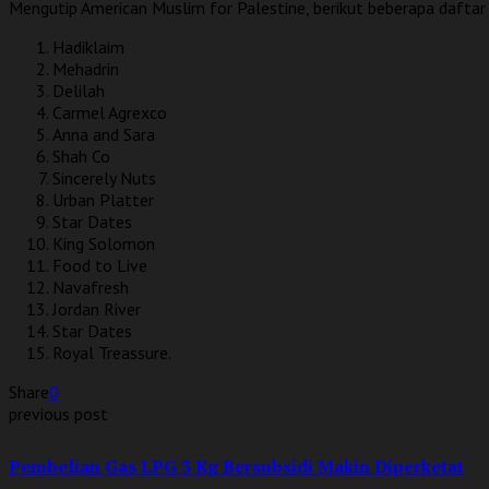
Mengutip American Muslim for Palestine, berikut beberapa daftar 
Hadiklaim
Mehadrin
Delilah
Carmel Agrexco
Anna and Sara
Shah Co
Sincerely Nuts
Urban Platter
Star Dates
King Solomon
Food to Live
Navafresh
Jordan River
Star Dates
Royal Treassure.
Share
0
previous post
Pembelian Gas LPG 3 Kg Bersubsidi Makin Diperketat