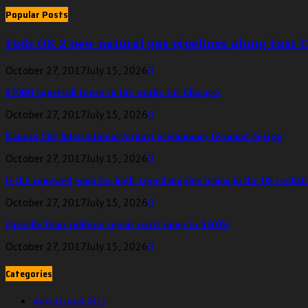
Popular Posts
Feds OK 2 new natural gas pipelines along East 
October 27, 2017
July 15, 2026
0
$700M supertall tower in the works for Chicago
October 27, 2017
July 15, 2026
0
Kansas City International Airport preliminary terminal design
October 27, 2017
July 15, 2026
0
Is the renewed push for high-speed maglev trains in the US realisti
October 27, 2017
July 15, 2026
0
Oroville Dam spillway repair costs jump to $500M
October 27, 2017
July 15, 2026
0
Categories
Advertorial
(81)