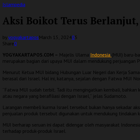
Islampedia
Aksi Boikot Terus Berlanjut
by
yogyakartapos
March 15, 2024
0
5
Share
0
YOGYAKARTAPOS.COM –
Majelis Ulama
Indonesia
(MUI) baru-ba
merupakan bagian dari upaya MUI dalam mendukung perjuangan Pa
Menurut Ketua MUI bidang Hubungan Luar Negeri dan Kerja Sama 
berasal dari Israel. Hal ini, katanya, sejalan dengan Fatwa MU
“Fatwa MUI sudah terbit. Tadi itu mengingatkan kembali, bahkan
atau negara yang berafiliasi dengan Israel,” jelas Sudarnoto.
Larangan membeli kurma Israel tersebut bukan hanya sekadar aks
penjualan produk tersebut digunakan untuk mendukung tindakan k
MUI berharap seruan ini dapat didengar oleh masyarakat Indones
terhadap produk-produk Israel.