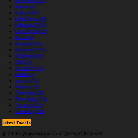
Kesehatan
(77)
Kolom
(8)
Kuliner
(26)
Legal News
(9)
Lifestyle
(306)
Lingkungan
(22)
Matra
(8)
Nasional
(26)
Nasional
(167)
Olahraga
(43)
Opini
(1)
Otomotif
(11)
Politik
(5)
property
(1)
Regional
(9)
Teknologi
(29)
Teknologi
(176)
Traveling
(21)
Travelling
(18)
Latest Tweets
@2026 - yogyakartapos.com. All Right Reserved.