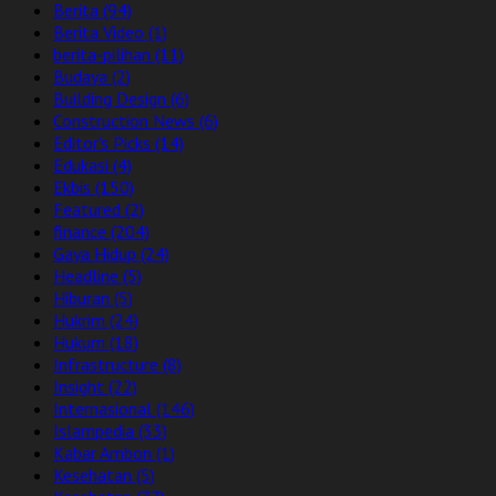
Berita
(94)
Berita Video
(1)
berita-pilihan
(11)
Budaya
(2)
Building Design
(6)
Construction News
(6)
Editor's Picks
(14)
Edukasi
(4)
Ekbis
(150)
Featured
(2)
finance
(204)
Gaya Hidup
(24)
Headline
(5)
Hiburan
(5)
Hukrim
(24)
Hukum
(18)
Infrastructure
(8)
Insight
(22)
Internasional
(146)
Islampedia
(33)
Kabar Ambon
(1)
Kesehatan
(5)