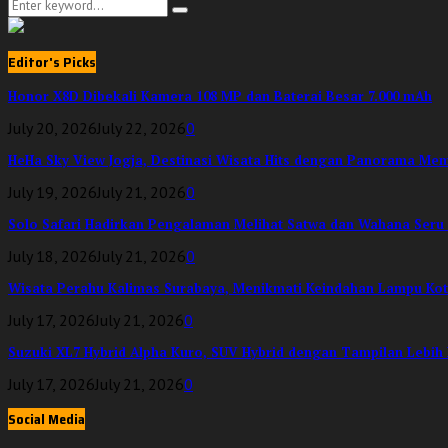
Search
Search
for:
Editor's Picks
Honor X8D Dibekali Kamera 108 MP dan Baterai Besar 7.000 mAh
July 20, 2026
July 22, 2026
0
HeHa Sky View Jogja, Destinasi Wisata Hits dengan Panorama Me
July 19, 2026
July 21, 2026
0
Solo Safari Hadirkan Pengalaman Melihat Satwa dan Wahana Seru
July 18, 2026
July 21, 2026
0
Wisata Perahu Kalimas Surabaya, Menikmati Keindahan Lampu Kota
July 17, 2026
July 21, 2026
0
Suzuki XL7 Hybrid Alpha Kuro, SUV Hybrid dengan Tampilan Lebih 
July 17, 2026
July 21, 2026
0
Social Media