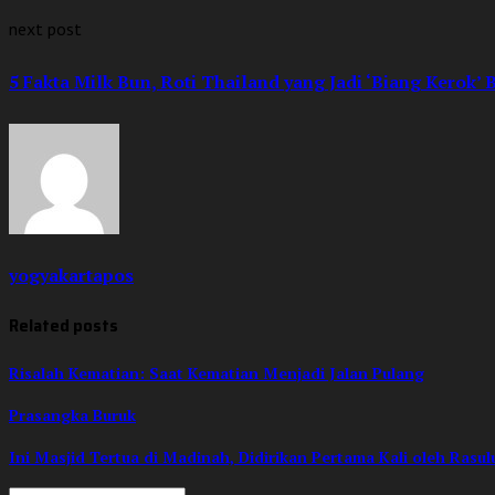
next post
5 Fakta Milk Bun, Roti Thailand yang Jadi ‘Biang Kerok
yogyakartapos
Related posts
Risalah Kematian: Saat Kematian Menjadi Jalan Pulang
Prasangka Buruk
Ini Masjid Tertua di Madinah, Didirikan Pertama Kali oleh Rasu