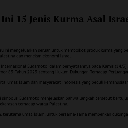
, Ini 15 Jenis Kurma Asal Isr
ru ini mengeluarkan seruan untuk memboikot produk kurma yang ber
lestina dan menekan ekonomi Israel.
Internasional Sudarnoto, dalam pernyataannya pada Kamis (14/3),
I Nomor 83 Tahun 2023 tentang Hukum Dukungan Terhadap Perjuangan
 kita, umat Islam dan masyarakat Indonesia yang peduli kemanusia
i simbolis. Sudarnoto menjelaskan bahwa langkah tersebut bertuj
ekerasan terhadap warga Palestina.
ia, terutama umat Islam, untuk bersama-sama memberikan dukungan