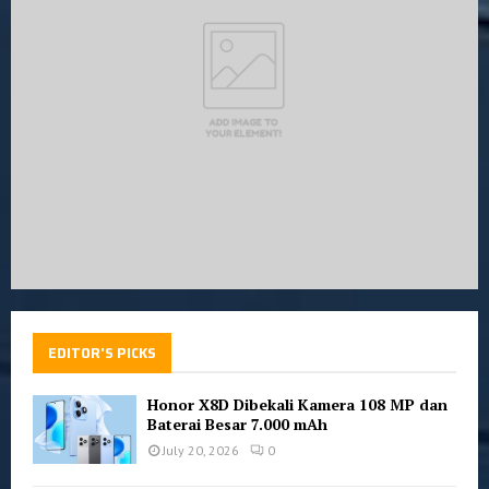
:
C
H
EDITOR'S PICKS
Honor X8D Dibekali Kamera 108 MP dan
Baterai Besar 7.000 mAh
July 20, 2026
0