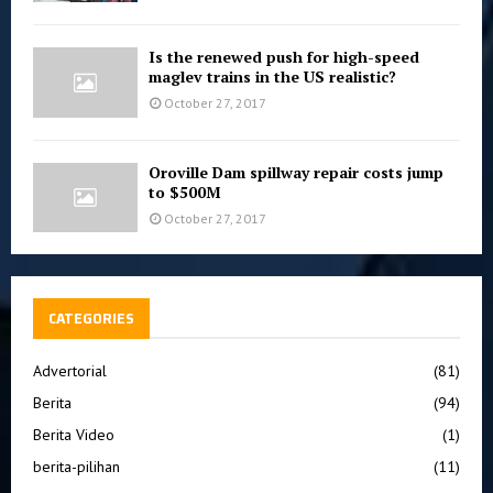
Is the renewed push for high-speed
maglev trains in the US realistic?
October 27, 2017
Oroville Dam spillway repair costs jump
to $500M
October 27, 2017
CATEGORIES
Advertorial
(81)
Berita
(94)
Berita Video
(1)
berita-pilihan
(11)