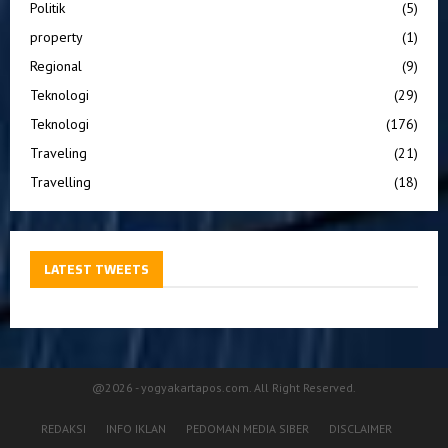
Politik
(5)
property
(1)
Regional
(9)
Teknologi
(29)
Teknologi
(176)
Traveling
(21)
Travelling
(18)
LATEST TWEETS
@2026 - yogyakartapos.com. All Right Reserved.
REDAKSI
INFO IKLAN
PEDOMAN MEDIA SIBER
DISCLAIMER