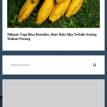
Nikmat Tapi Bisa Berisiko, Hati-Hati Jika Terlalu Sering
Makan Pisang
S
e
a
S
r
c
E
h
f
A
o
r
R