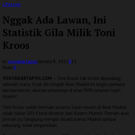
Lifestyle
Nggak Ada Lawan, Ini
Statistik Gila Milik Toni
Kroos
by
yogyakartapos
January 8, 2022
0
11
Share
0
YOGYAKARTAPOS.COM
– Toni Kroos tak boleh dipandang
sebelah mata. Otak lini tengah Real Madrid ini begitu perkasa
dan konsisten, akurasi umpannya di atas 90% selama tujuh
musim!
Toni Kroos sudah bermain selama tujuh musim di Real Madrid,
sejak tahun 2014 kala direkrut dari Bayern Munich. Pemain asal
Jerman itu langsung mengisi skuad utama Madrid sampai
sekarang, tidak tergantikan.