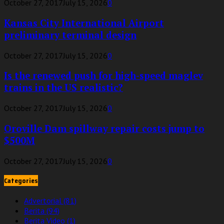
October 27, 2017
July 15, 2026
0
Kansas City International Airport
preliminary terminal design
October 27, 2017
July 15, 2026
0
Is the renewed push for high-speed maglev
trains in the US realistic?
October 27, 2017
July 15, 2026
0
Oroville Dam spillway repair costs jump to
$500M
October 27, 2017
July 15, 2026
0
Categories
Advertorial
(81)
Berita
(94)
Berita Video
(1)