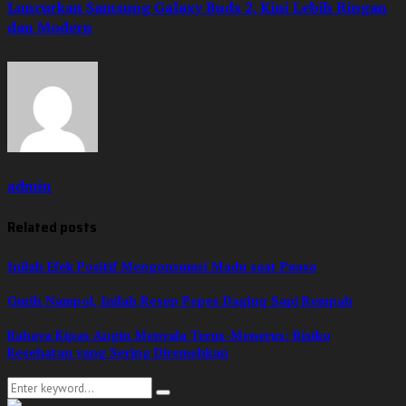
Luncurkan Samsung Galaxy Buds 2, Kini Lebih Ringan
dan Modern
admin
Related posts
Inilah Efek Positif Mengonsumsi Madu saat Puasa
Gurih Nampol, Inilah Resep Pepes Daging Sapi Rempah
Bahaya Kipas Angin Menyala Terus-Menerus: Risiko
Kesehatan yang Sering Diremehkan
Search
Search
for: