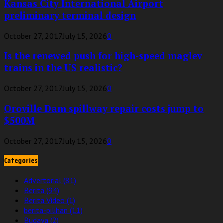
Kansas City International Airport
preliminary terminal design
October 27, 2017
July 15, 2026
0
Is the renewed push for high-speed maglev
trains in the US realistic?
October 27, 2017
July 15, 2026
0
Oroville Dam spillway repair costs jump to
$500M
October 27, 2017
July 15, 2026
0
Categories
Advertorial
(81)
Berita
(94)
Berita Video
(1)
berita-pilihan
(11)
Budaya
(2)