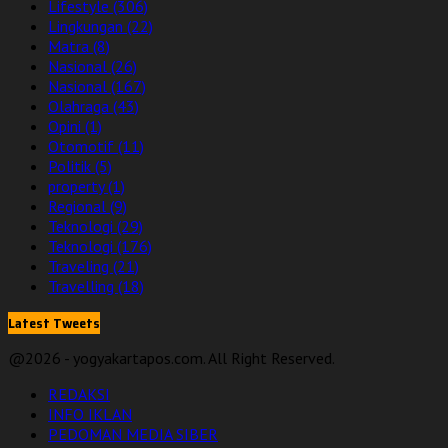
Lifestyle
(306)
Lingkungan
(22)
Matra
(8)
Nasional
(26)
Nasional
(167)
Olahraga
(43)
Opini
(1)
Otomotif
(11)
Politik
(5)
property
(1)
Regional
(9)
Teknologi
(29)
Teknologi
(176)
Traveling
(21)
Travelling
(18)
Latest Tweets
@2026 - yogyakartapos.com. All Right Reserved.
REDAKSI
INFO IKLAN
PEDOMAN MEDIA SIBER