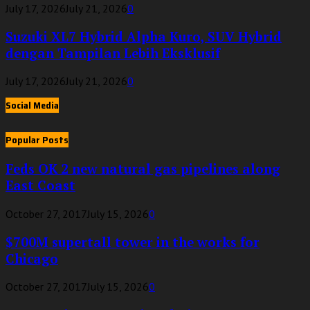
July 17, 2026
July 21, 2026
0
Suzuki XL7 Hybrid Alpha Kuro, SUV Hybrid
dengan Tampilan Lebih Eksklusif
July 17, 2026
July 21, 2026
0
Social Media
Popular Posts
Feds OK 2 new natural gas pipelines along
East Coast
October 27, 2017
July 15, 2026
0
$700M supertall tower in the works for
Chicago
October 27, 2017
July 15, 2026
0