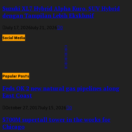
Suzuki XL7 Hybrid Alpha Kuro, SUV Hybrid
dengan Tampilan Lebih Eksklusif
July 17, 2026
July 21, 2026
0
Social Media
Popular Posts
Feds OK 2 new natural gas pipelines along
East Coast
October 27, 2017
July 15, 2026
0
$700M supertall tower in the works for
Chicago