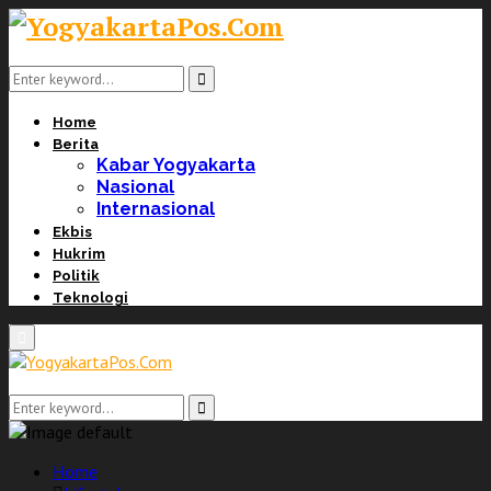
Search
for:
Search
Home
Berita
Kabar Yogyakarta
Nasional
Internasional
Ekbis
Hukrim
Politik
Teknologi
Primary
Menu
Search
for:
Search
Home