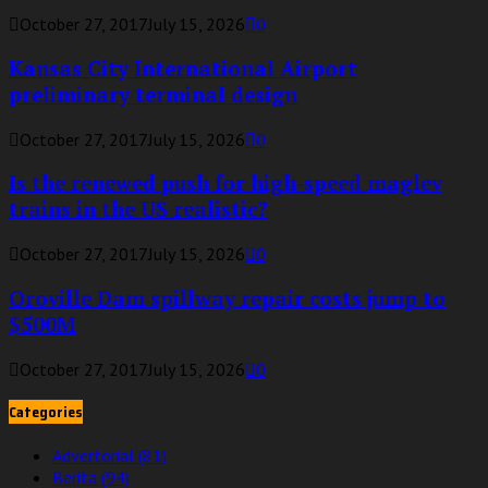
October 27, 2017
July 15, 2026
0
Kansas City International Airport
preliminary terminal design
October 27, 2017
July 15, 2026
0
Is the renewed push for high-speed maglev
trains in the US realistic?
October 27, 2017
July 15, 2026
0
Oroville Dam spillway repair costs jump to
$500M
October 27, 2017
July 15, 2026
0
Categories
Advertorial
(81)
Berita
(94)