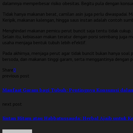
dalamnya memperbesar risiko obesitas. Begitu pula dengan konsu
Tidak hanya makanan berat, camilan asin juga perlu diwaspadai. 
Keripik, makanan kalengan, hingga saus instan adalah contoh sumbe
Menghindari makanan pemicu perut buncit saja tentu tidak cukup. 
Selain itu, kebiasaan makan teratur dengan porsi seimbang juga m
usaha menjaga bentuk tubuh lebih efektif.
Pada akhirnya, menjaga perut agar tidak buncit bukan hanya soal
bersoda, dan makanan tinggi garam, serta menggantinya dengan pilih
Share
0
previous post
Manfaat Garam bagi Tubuh: Pentingnya Konsumsi dala
next post
Jintan Hitam atau Habbatussauda: Herbal Ajaib untuk K