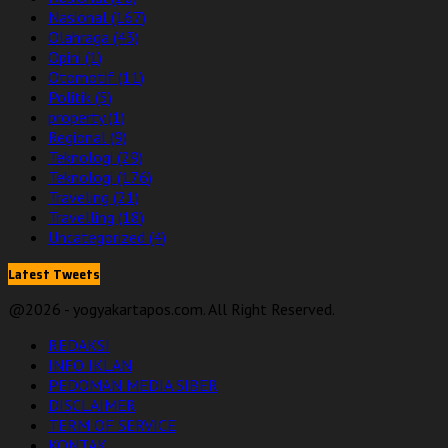
Nasional
(167)
Olahraga
(43)
Opini
(1)
Otomotif
(11)
Politik
(5)
property
(1)
Regional
(9)
Teknologi
(29)
Teknologi
(176)
Traveling
(21)
Travelling
(18)
Uncategorized
(4)
Latest Tweets
@2026 - yogyakartapos.com. All Right Reserved.
REDAKSI
INFO IKLAN
PEDOMAN MEDIA SIBER
DISCLAIMER
TERM OF SERVICE
KONTAK