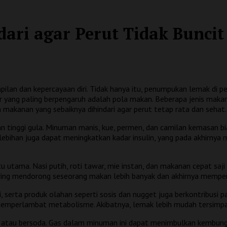
ari agar Perut Tidak Buncit
lan dan kepercayaan diri. Tidak hanya itu, penumpukan lemak di per
r yang paling berpengaruh adalah pola makan. Beberapa jenis ma
a makanan yang sebaiknya dihindari agar perut tetap rata dan sehat.
n tinggi gula. Minuman manis, kue, permen, dan camilan kemasan 
lebihan juga dapat meningkatkan kadar insulin, yang pada akhirny
cu utama. Nasi putih, roti tawar, mie instan, dan makanan cepat sa
ering mendorong seseorang makan lebih banyak dan akhirnya mempe
i, serta produk olahan seperti sosis dan nugget juga berkontribusi
memperlambat metabolisme. Akibatnya, lemak lebih mudah tersimpan
i atau bersoda. Gas dalam minuman ini dapat menimbulkan kembung, 