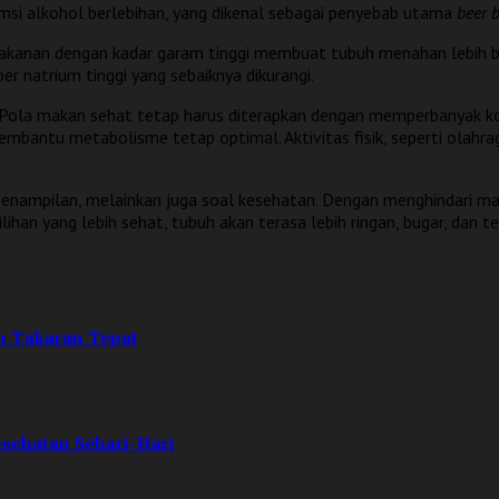
msi alkohol berlebihan, yang dikenal sebagai penyebab utama
beer b
Makanan dengan kadar garam tinggi membuat tubuh menahan lebih ba
r natrium tinggi yang sebaiknya dikurangi.
Pola makan sehat tetap harus diterapkan dengan memperbanyak konsu
embantu metabolisme tetap optimal. Aktivitas fisik, seperti olahrag
 penampilan, melainkan juga soal kesehatan. Dengan menghindari ma
an yang lebih sehat, tubuh akan terasa lebih ringan, bugar, dan ter
m Takaran Tepat
esehatan Sehari-Hari