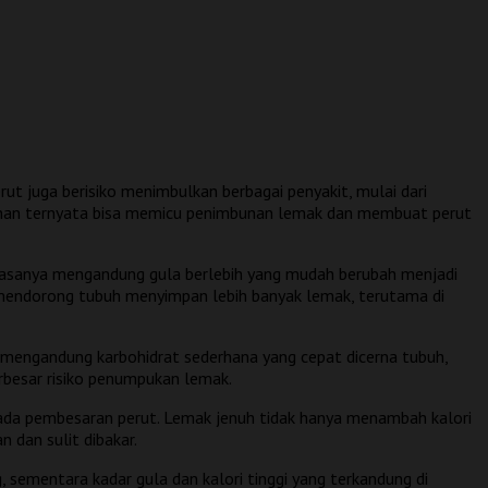
ut juga berisiko menimbulkan berbagai penyakit, mulai dari
kanan ternyata bisa memicu penimbunan lemak dan membuat perut
biasanya mengandung gula berlebih yang mudah berubah menjadi
a mendorong tubuh menyimpan lebih banyak lemak, terutama di
ji mengandung karbohidrat sederhana yang cepat dicerna tubuh,
rbesar risiko penumpukan lemak.
 pada pembesaran perut. Lemak jenuh tidak hanya menambah kalori
 dan sulit dibakar.
sementara kadar gula dan kalori tinggi yang terkandung di