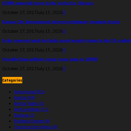
$700M supertall tower in the works for Chicago
October 27, 2017
July 15, 2026
0
Kansas City International Airport preliminary terminal design
October 27, 2017
July 15, 2026
0
Is the renewed push for high-speed maglev trains in the US realisti
October 27, 2017
July 15, 2026
0
Oroville Dam spillway repair costs jump to $500M
October 27, 2017
July 15, 2026
0
Categories
Advertorial
(81)
Berita
(94)
Berita Video
(1)
berita-pilihan
(11)
Budaya
(2)
Building Design
(6)
Construction News
(6)