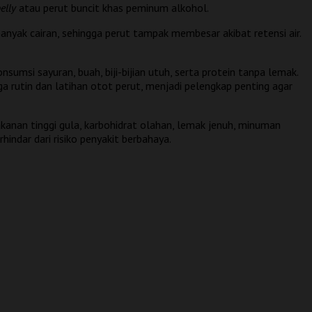
elly
atau perut buncit khas peminum alkohol.
nyak cairan, sehingga perut tampak membesar akibat retensi air.
msi sayuran, buah, biji-bijian utuh, serta protein tanpa lemak.
a rutin dan latihan otot perut, menjadi pelengkap penting agar
kanan tinggi gula, karbohidrat olahan, lemak jenuh, minuman
hindar dari risiko penyakit berbahaya.