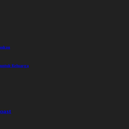
mukau
 untuk Keluarga
Coast