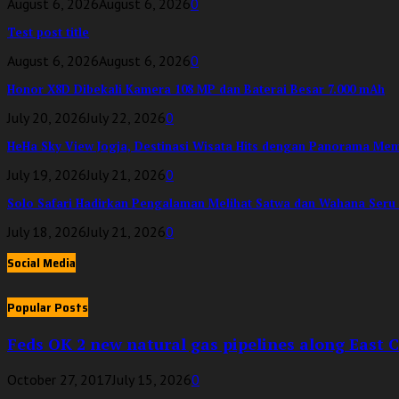
August 6, 2026
August 6, 2026
0
Test post title
August 6, 2026
August 6, 2026
0
Honor X8D Dibekali Kamera 108 MP dan Baterai Besar 7.000 mAh
July 20, 2026
July 22, 2026
0
HeHa Sky View Jogja, Destinasi Wisata Hits dengan Panorama Me
July 19, 2026
July 21, 2026
0
Solo Safari Hadirkan Pengalaman Melihat Satwa dan Wahana Seru
July 18, 2026
July 21, 2026
0
Social Media
Popular Posts
Feds OK 2 new natural gas pipelines along East 
October 27, 2017
July 15, 2026
0