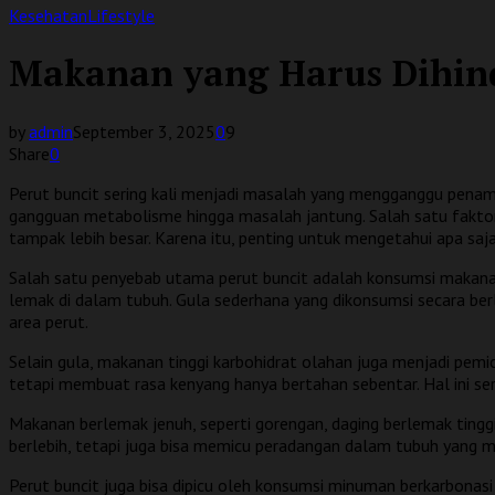
Kesehatan
Lifestyle
Makanan yang Harus Dihind
by
admin
September 3, 2025
0
9
Share
0
Perut buncit sering kali menjadi masalah yang mengganggu penampi
gangguan metabolisme hingga masalah jantung. Salah satu fakto
tampak lebih besar. Karena itu, penting untuk mengetahui apa saj
Salah satu penyebab utama perut buncit adalah konsumsi makana
lemak di dalam tubuh. Gula sederhana yang dikonsumsi secara ber
area perut.
Selain gula, makanan tinggi karbohidrat olahan juga menjadi pemi
tetapi membuat rasa kenyang hanya bertahan sebentar. Hal ini s
Makanan berlemak jenuh, seperti gorengan, daging berlemak tingg
berlebih, tetapi juga bisa memicu peradangan dalam tubuh yang 
Perut buncit juga bisa dipicu oleh konsumsi minuman berkarbonas