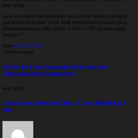
batu ginjal.
Gula aren dapat menjadi salah satu sumber kalium, meskipun
jumlahnya disarankan untuk tidak melebihi batas harian yang
direkomendasikan, yaitu sekitar 3.500–4.700 mg bagi orang
dewasa.***
Share
0
previous post
Berikut Ini 4 Jenis Minuman Sehat yang Baik
Dikonsumsi Saat Sarapan Pagi
next post
Harga Emas Antam Naik Tipis, 1 Gram Jadi Rp1,329
Juta