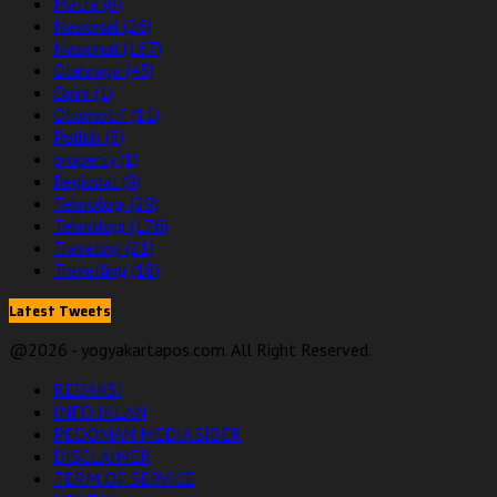
Matra
(8)
Nasional
(26)
Nasional
(167)
Olahraga
(43)
Opini
(1)
Otomotif
(11)
Politik
(5)
property
(1)
Regional
(9)
Teknologi
(29)
Teknologi
(176)
Traveling
(21)
Travelling
(18)
Latest Tweets
@2026 - yogyakartapos.com. All Right Reserved.
REDAKSI
INFO IKLAN
PEDOMAN MEDIA SIBER
DISCLAIMER
TERM OF SERVICE