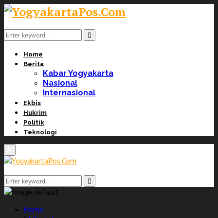
Search
for:
Search
Home
Berita
Kabar Yogyakarta
Nasional
Internasional
Ekbis
Hukrim
Politik
Teknologi
Primary
Menu
Search
for:
Search
Home