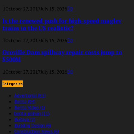
October 27, 2017
July 15, 2026
0
Is the renewed push for high-speed maglev
trains in the US realistic?
October 27, 2017
July 15, 2026
0
Oroville Dam spillway repair costs jump to
$500M
October 27, 2017
July 15, 2026
0
Categories
Advertorial
(81)
Berita
(94)
Berita Video
(1)
berita-pilihan
(11)
Budaya
(2)
Building Design
(6)
Construction News
(6)