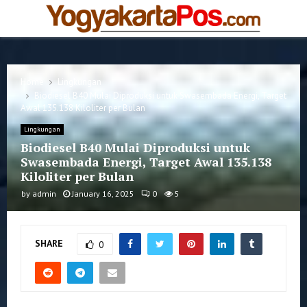
PRIMARY
MENU
Home
Lingkungan
Biodiesel B40 Mulai Diproduksi untuk Swasembada Energi, Target
Awal 135.138 Kiloliter per Bulan
Lingkungan
Biodiesel B40 Mulai Diproduksi untuk
Swasembada Energi, Target Awal 135.138
Kiloliter per Bulan
by
admin
January 16, 2025
0
5
SHARE
0