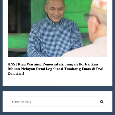
HNSI Riau Warning Pemerintah: Jangan Korbankan
Ribuan Nelayan Demi Legalisasi Tambang Emas di DAS
Kuantan!
S
e
a
S