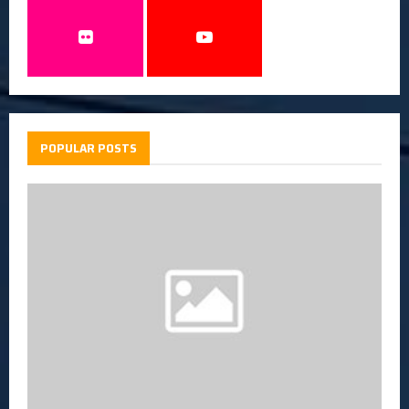
POPULAR POSTS