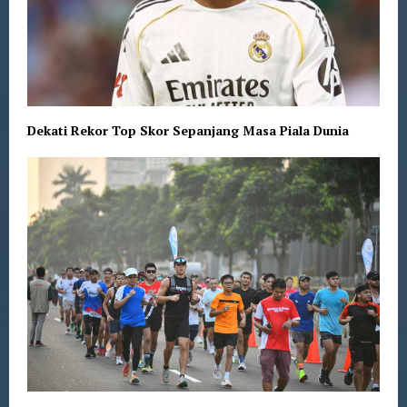
Dekati Rekor Top Skor Sepanjang Masa Piala Dunia