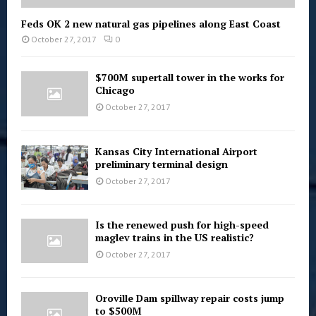
Feds OK 2 new natural gas pipelines along East Coast
October 27, 2017
0
$700M supertall tower in the works for
Chicago
October 27, 2017
Kansas City International Airport
preliminary terminal design
October 27, 2017
Is the renewed push for high-speed
maglev trains in the US realistic?
October 27, 2017
Oroville Dam spillway repair costs jump
to $500M