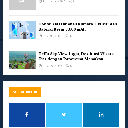
August 5, 2026
0
Honor X8D Dibekali Kamera 108 MP dan
Baterai Besar 7.000 mAh
July 20, 2026
0
HeHa Sky View Jogja, Destinasi Wisata
Hits dengan Panorama Memukau
July 19, 2026
0
SOCIAL MEDIA