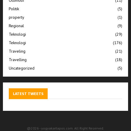
Otomotif
(11)
Politik
(5)
property
(1)
Regional
(9)
Teknologi
(29)
Teknologi
(176)
Traveling
(21)
Travelling
(18)
Uncategorized
(5)
LATEST TWEETS
@2026 - yogyakartapos.com. All Right Reserved.