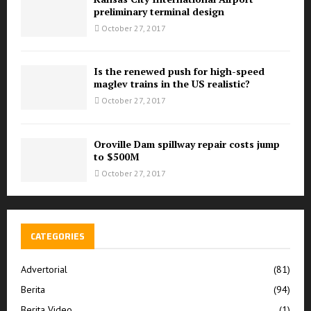
preliminary terminal design
October 27, 2017
Is the renewed push for high-speed
maglev trains in the US realistic?
October 27, 2017
Oroville Dam spillway repair costs jump
to $500M
October 27, 2017
CATEGORIES
Advertorial
(81)
Berita
(94)
Berita Video
(1)