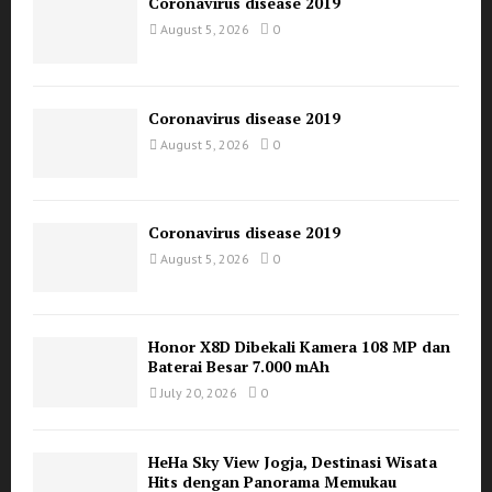
:
Coronavirus disease 2019
C
August 5, 2026
0
H
Coronavirus disease 2019
August 5, 2026
0
Coronavirus disease 2019
August 5, 2026
0
Honor X8D Dibekali Kamera 108 MP dan
Baterai Besar 7.000 mAh
July 20, 2026
0
HeHa Sky View Jogja, Destinasi Wisata
Hits dengan Panorama Memukau