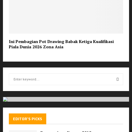
Ini Pembagian Pot Drawing Babak Ketiga Kualifikasi
Piala Dunia 2026 Zona Asia
S
e
a
S
r
c
E
h
f
A
EDITOR'S PICKS
o
r
R