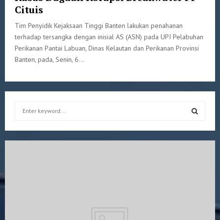
Cituis
Tim Penyidik Kejaksaan Tinggi Banten lakukan penahanan
terhadap tersangka dengan inisial AS (ASN) pada UPI Pelabuhan
Perikanan Pantai Labuan, Dinas Kelautan dan Perikanan Provinsi
Banten, pada, Senin, 6...
S
e
a
S
r
c
E
h
f
A
o
r
R
:
C