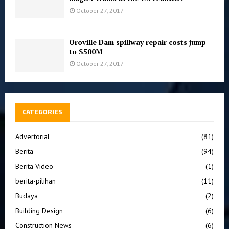
October 27, 2017
Oroville Dam spillway repair costs jump
to $500M
October 27, 2017
CATEGORIES
Advertorial
(81)
Berita
(94)
Berita Video
(1)
berita-pilihan
(11)
Budaya
(2)
Building Design
(6)
Construction News
(6)