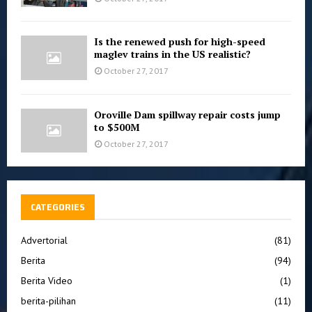
Is the renewed push for high-speed
maglev trains in the US realistic?
October 27, 2017
Oroville Dam spillway repair costs jump
to $500M
October 27, 2017
CATEGORIES
Advertorial
(81)
Berita
(94)
Berita Video
(1)
berita-pilihan
(11)