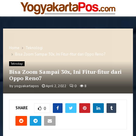
PRIMARY
MENU
Home
Teknologi
Bisa Zoom Sampai 30x, Ini Fitur-fitur dari Oppo Reno7
Teknologi
Bisa Zoom Sampai 30x, Ini Fitur-fitur dari
Oppo Reno7
by
yogyakartapos
April 2, 2022
0
8
SHARE
0