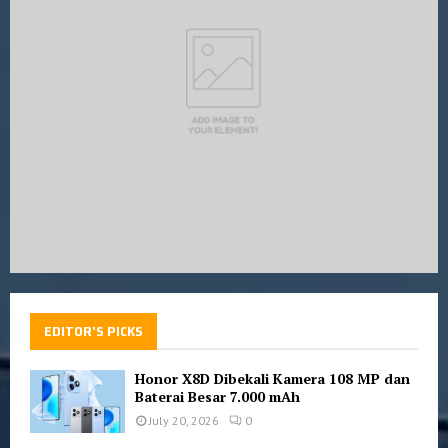
:
C
H
EDITOR'S PICKS
Honor X8D Dibekali Kamera 108 MP dan
Baterai Besar 7.000 mAh
July 20, 2026
0