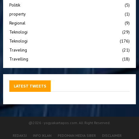
Politik
(5)
property
(1)
Regional
(9)
Teknologi
(29)
Teknologi
(176)
Traveling
(21)
Travelling
(18)
LATEST TWEETS
@2026 - yogyakartapos.com. All Right Reserved.
REDAKSI
INFO IKLAN
PEDOMAN MEDIA SIBER
DISCLAIMER