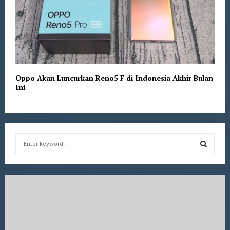
Oppo Akan Luncurkan Reno5 F di Indonesia Akhir Bulan
Ini
S
e
a
S
r
c
E
h
f
A
o
r
R