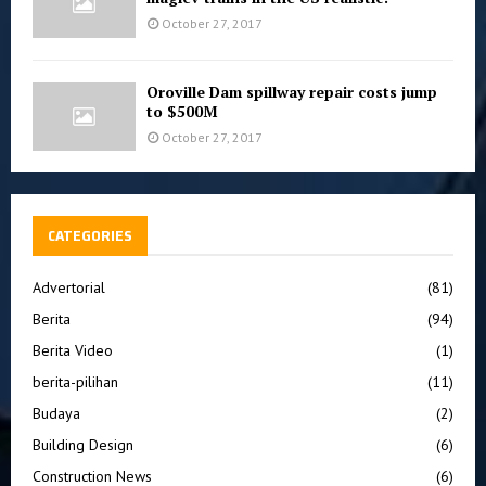
October 27, 2017
Oroville Dam spillway repair costs jump
to $500M
October 27, 2017
CATEGORIES
Advertorial
(81)
Berita
(94)
Berita Video
(1)
berita-pilihan
(11)
Budaya
(2)
Building Design
(6)
Construction News
(6)