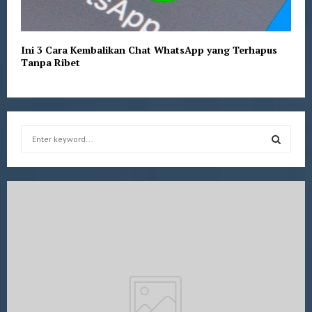
Ini 3 Cara Kembalikan Chat WhatsApp yang Terhapus
Tanpa Ribet
S
e
a
S
r
c
E
h
f
A
o
r
R
:
C
H