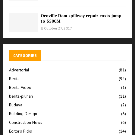
Oroville Dam spillway repair costs jump
to $500M
October 27, 2017
CATEGORIES
Advertorial
(81)
Berita
(94)
Berita Video
(1)
berita-pilihan
(11)
Budaya
(2)
Building Design
(6)
Construction News
(6)
Editor's Picks
(14)