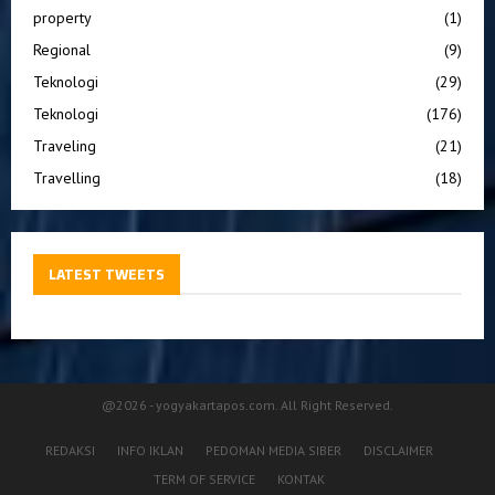
property
(1)
Regional
(9)
Teknologi
(29)
Teknologi
(176)
Traveling
(21)
Travelling
(18)
LATEST TWEETS
@2026 - yogyakartapos.com. All Right Reserved.
REDAKSI
INFO IKLAN
PEDOMAN MEDIA SIBER
DISCLAIMER
TERM OF SERVICE
KONTAK