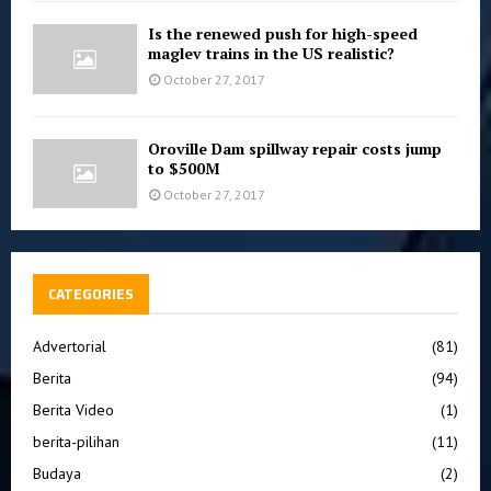
Is the renewed push for high-speed
maglev trains in the US realistic?
October 27, 2017
Oroville Dam spillway repair costs jump
to $500M
October 27, 2017
CATEGORIES
Advertorial
(81)
Berita
(94)
Berita Video
(1)
berita-pilihan
(11)
Budaya
(2)