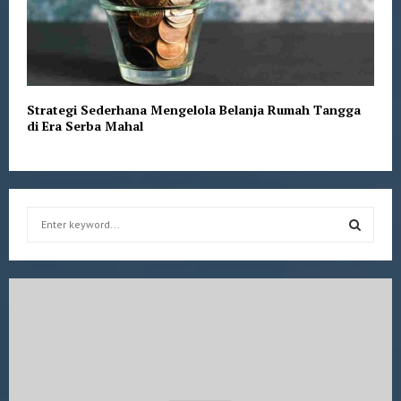
Strategi Sederhana Mengelola Belanja Rumah Tangga
di Era Serba Mahal
S
e
a
S
r
c
E
h
f
A
o
r
R
: