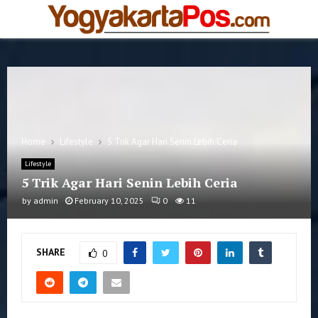
PRIMARY
MENU
Home
Lifestyle
5 Trik Agar Hari Senin Lebih Ceria
Lifestyle
5 Trik Agar Hari Senin Lebih Ceria
by
admin
February 10, 2025
0
11
SHARE
0