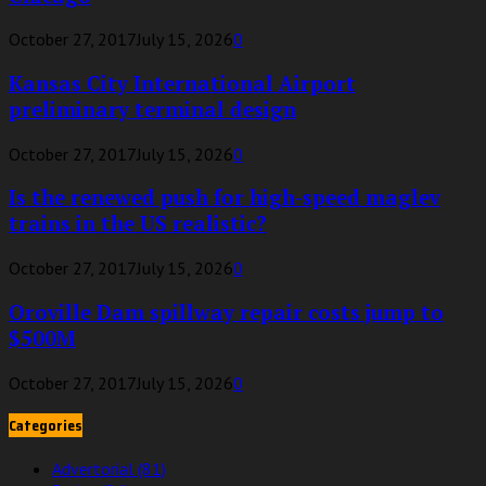
October 27, 2017
July 15, 2026
0
Kansas City International Airport
preliminary terminal design
October 27, 2017
July 15, 2026
0
Is the renewed push for high-speed maglev
trains in the US realistic?
October 27, 2017
July 15, 2026
0
Oroville Dam spillway repair costs jump to
$500M
October 27, 2017
July 15, 2026
0
Categories
Advertorial
(81)