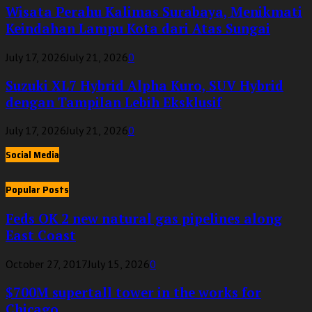
Wisata Perahu Kalimas Surabaya, Menikmati
Keindahan Lampu Kota dari Atas Sungai
July 17, 2026
July 21, 2026
0
Suzuki XL7 Hybrid Alpha Kuro, SUV Hybrid
dengan Tampilan Lebih Eksklusif
July 17, 2026
July 21, 2026
0
Social Media
Popular Posts
Feds OK 2 new natural gas pipelines along
East Coast
October 27, 2017
July 15, 2026
0
$700M supertall tower in the works for
Chicago